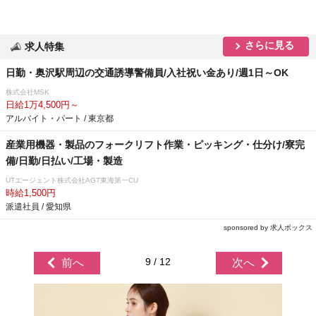
さらに見る
求人特集
日勤・奥沢駅周辺の交通誘導警備員/入社祝い金あり/週1日～OK
株式会社MSK
日給1万4,500円～
アルバイト・パート / 東京都
産業用機器・製品のフォークリフト作業・ピッキング・仕分け/寮完
備/日勤/日払い/工場・製造
UTエージェント株式会社AGT東海第一CU
時給1,500円
派遣社員 / 愛知県
sponsored by 求人ボックス
9 / 12
前へ
次へ