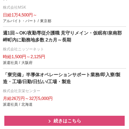
株式会社MSK
日給1万4,500円～
アルバイト・パート / 東京都
週1回～OK/夜勤専従介護職 見守りメイン・仮眠有/泉南郡
岬町内に勤務地多数 2カ月～長期
株式会社ニッソーネット
時給1,500円～2,125円
派遣社員 / 大阪府
「寮完備」半導体オペレーションサポート業務/即入寮/製
造・工場/日勤/日払い/工場・製造
株式会社京栄センター
月給26万円～32万5,000円
派遣社員 / 北海道
続きはこちら