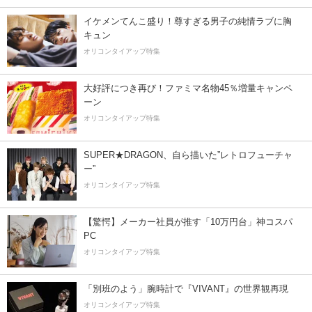
イケメンてんこ盛り！尊すぎる男子の純情ラブに胸
キュン
オリコンタイアップ特集
大好評につき再び！ファミマ名物45％増量キャンペ
ーン
オリコンタイアップ特集
SUPER★DRAGON、自ら描いた”レトロフューチャ
ー”
オリコンタイアップ特集
【驚愕】メーカー社員が推す「10万円台」神コスパ
PC
オリコンタイアップ特集
「別班のよう」腕時計で『VIVANT』の世界観再現
オリコンタイアップ特集