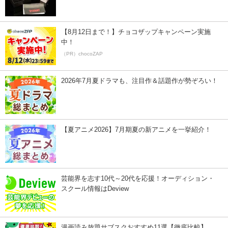
【8月12日まで！】チョコザップキャンペーン実施
中！
（PR）chocoZAP
2026年7月夏ドラマも、注目作＆話題作が勢ぞろい！
【夏アニメ2026】7月期夏の新アニメを一挙紹介！
芸能界を志す10代～20代を応援！オーディション・
スクール情報はDeview
漫画読み放題サブスクおすすめ11選【徹底比較】