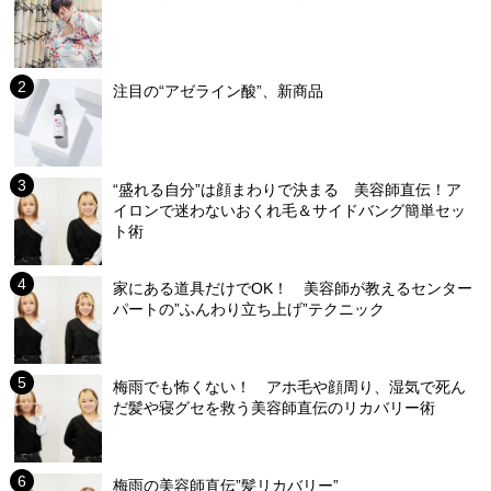
注目の“アゼライン酸”、新商品
“盛れる自分”は顔まわりで決まる 美容師直伝！ア
イロンで迷わないおくれ毛＆サイドバング簡単セッ
ト術
家にある道具だけでOK！ 美容師が教えるセンター
パートの”ふんわり立ち上げ”テクニック
梅雨でも怖くない！ アホ毛や顔周り、湿気で死ん
だ髪や寝グセを救う美容師直伝のリカバリー術
梅雨の美容師直伝”髪リカバリー”