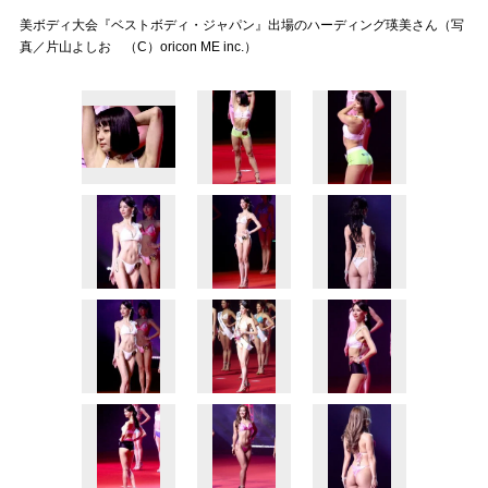
美ボディ大会『ベストボディ・ジャパン』出場のハーディング瑛美さん（写
真／片山よしお （C）oricon ME inc.）