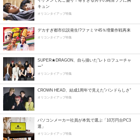
イケメンてんこ盛り！尊すぎる男子の純情ラブに胸
キュン
オリコンタイアップ特集
デカすぎ都市伝説発生!?ファミマ45％増量作戦再来
オリコンタイアップ特集
SUPER★DRAGON、自ら描いた”レトロフューチャ
ー”
オリコンタイアップ特集
CROWN HEAD、結成1周年で見えた”バンドらしさ”
オリコンタイアップ特集
パソコンメーカー社員が本気で選ぶ「10万円台PC3
選」
オリコンタイアップ特集