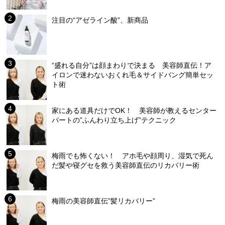
注目の“アゼライン酸”、新商品
“盛れる自分”は顔まわりで決まる 美容師直伝！ア
イロンで迷わないおくれ毛＆サイドバング簡単セッ
ト術
家にある道具だけでOK！ 美容師が教えるセンター
パートの”ふんわり立ち上げ”テクニック
梅雨でも怖くない！ アホ毛や顔周り、湿気で死ん
だ髪や寝グセを救う美容師直伝のリカバリー術
梅雨の美容師直伝”髪リカバリー”