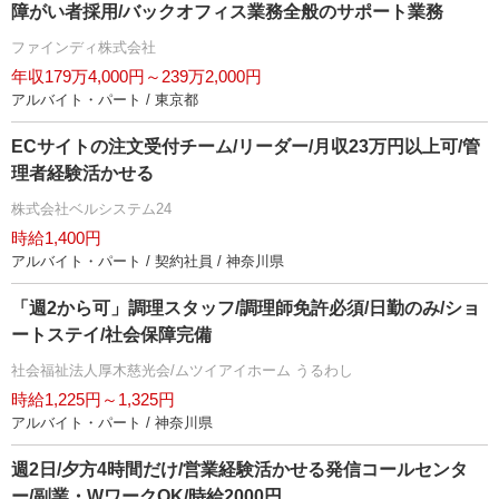
障がい者採用/バックオフィス業務全般のサポート業務
ファインディ株式会社
年収179万4,000円～239万2,000円
アルバイト・パート / 東京都
ECサイトの注文受付チーム/リーダー/月収23万円以上可/管
理者経験活かせる
株式会社ベルシステム24
時給1,400円
アルバイト・パート / 契約社員 / 神奈川県
「週2から可」調理スタッフ/調理師免許必須/日勤のみ/ショ
ートステイ/社会保障完備
社会福祉法人厚木慈光会/ムツイアイホーム うるわし
時給1,225円～1,325円
アルバイト・パート / 神奈川県
週2日/夕方4時間だけ/営業経験活かせる発信コールセンタ
ー/副業・WワークOK/時給2000円