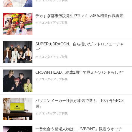
オリコンタイアップ特集
デカすぎ都市伝説発生!?ファミマ45％増量作戦再来
オリコンタイアップ特集
SUPER★DRAGON、自ら描いた”レトロフューチャ
ー”
オリコンタイアップ特集
CROWN HEAD、結成1周年で見えた”バンドらしさ”
オリコンタイアップ特集
パソコンメーカー社員が本気で選ぶ「10万円台PC3
選」
オリコンタイアップ特集
一番似合う登場人物は…『VIVANT』限定ウオッチ