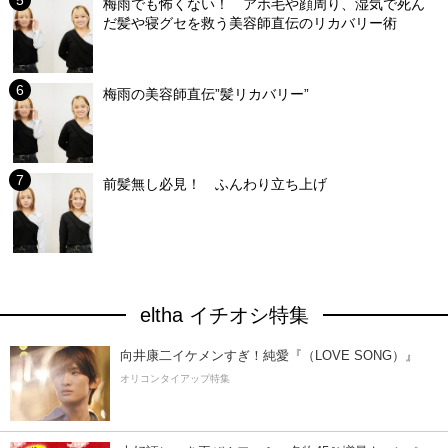
梅雨でも怖くない！ アホ毛や顔周り、湿気で死ん
だ髪や寝グセを救う美容師直伝のリカバリー術
梅雨の美容師直伝”髪リカバリー”
前髪無し必見！ ふんわり立ち上げ
eltha イチオシ特集
向井康二イケメンすぎ！純愛『（LOVE SONG）』
オリコンタイアップ特集