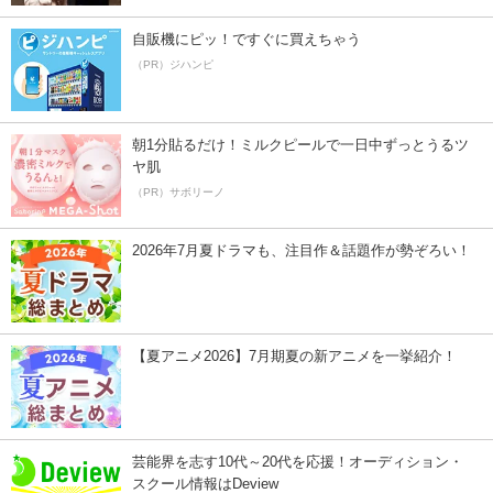
自販機にピッ！ですぐに買えちゃう
（PR）ジハンピ
朝1分貼るだけ！ミルクピールで一日中ずっとうるツ
ヤ肌
（PR）サボリーノ
2026年7月夏ドラマも、注目作＆話題作が勢ぞろい！
【夏アニメ2026】7月期夏の新アニメを一挙紹介！
芸能界を志す10代～20代を応援！オーディション・
スクール情報はDeview