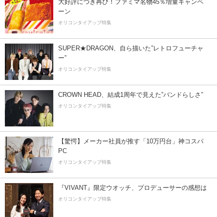
大好評につき再び！ファミマ名物45％増量キャンペ
ーン
オリコンタイアップ特集
SUPER★DRAGON、自ら描いた”レトロフューチャ
ー”
オリコンタイアップ特集
CROWN HEAD、結成1周年で見えた”バンドらしさ”
オリコンタイアップ特集
【驚愕】メーカー社員が推す「10万円台」神コスパ
PC
オリコンタイアップ特集
『VIVANT』限定ウオッチ、プロデューサーの感想は
オリコンタイアップ特集