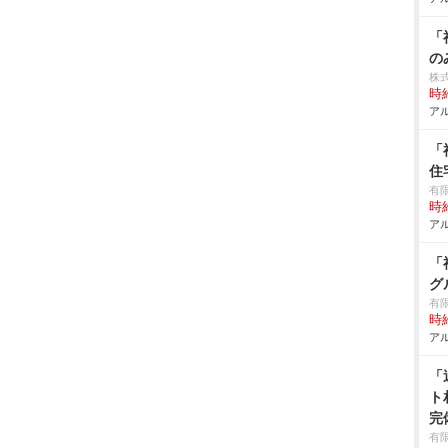
「
の
株
時給
アル
「
住
有
時給
アル
「
グ
有
時給
アル
「
ト
完
有