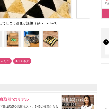
アル
てしまう画像が話題（@cat_anko3）
にゃんこ
#バズネタ
身取引”のリアル
？実は恋愛や悪質ホスト、SNSの投稿からも