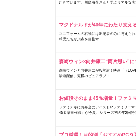
起きています。川島海荷さんと学ぶリアルな実
マクドナルドが40年にわたり支え
ユニフォームの右袖には出場者のみに与えられ
球児たちが頂点を目指す
森崎ウィン×向井康二“両片思い”
森崎ウィンと向井康二がW主演！映画『（LOVE S
最速配信。究極のピュアラブ！
お値段そのまま45％増量！ファミ
ファミチキにお弁当にアイスも!?ファミリーマ
45％増量作戦」が今夏、シリーズ初の年2回開
プロ厳選！目的別「おすすめPC９