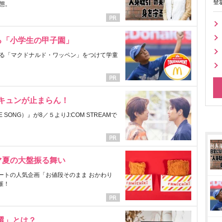
登
態。
る「小学生の甲子園」
る「マクドナルド・ワッペン」をつけて学童
にキュンが止まらん！
ONG）』が8／５よりJ:COM STREAMで
マ夏の大盤振る舞い
ートの人気企画「お値段そのまま おかわり
催！
選」とは？