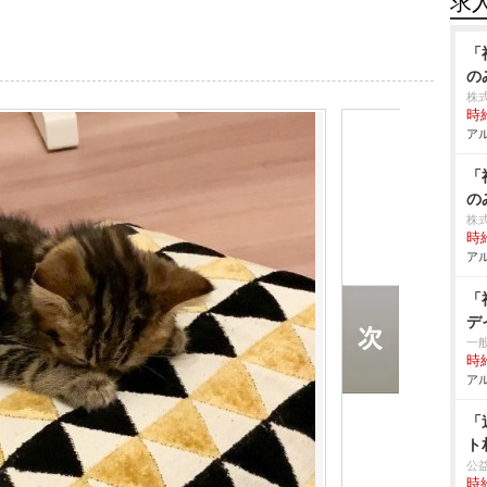
求
「
の
株
時給
アル
「
の
株
時給
アル
「
デ
一
時給
アル
「
ト
公
時給