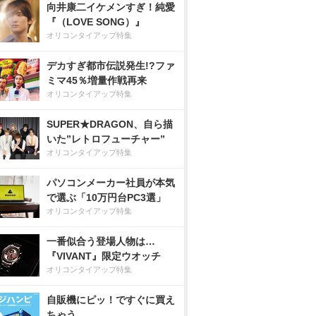
向井康二イケメンすぎ！純愛
『（LOVE SONG）』
オリコンタイアップ特集
デカすぎ都市伝説発生!?ファ
ミマ45％増量作戦再来
オリコンタイアップ特集
SUPER★DRAGON、自ら描
いた”レトロフューチャー”
オリコンタイアップ特集
パソコンメーカー社員が本気
で選ぶ「10万円台PC3選」
オリコンタイアップ特集
一番似合う登場人物は…
『VIVANT』限定ウオッチ
オリコンタイアップ特集
自販機にピッ！ですぐに買え
ちゃう