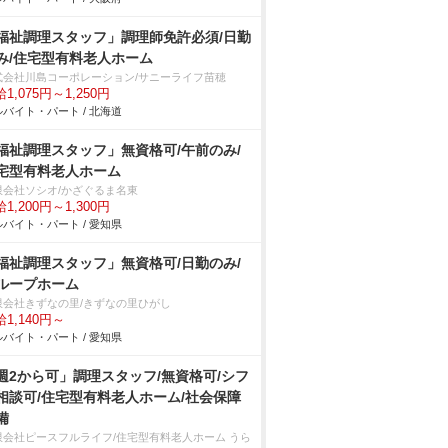
福祉調理スタッフ」調理師免許必須/日勤
み/住宅型有料老人ホーム
式会社川島コーポレーション/サニーライフ苗穂
1,075円～1,250円
バイト・パート / 北海道
福祉調理スタッフ」無資格可/午前のみ/
宅型有料老人ホーム
限会社ソシオ/かざぐるま名東
1,200円～1,300円
バイト・パート / 愛知県
福祉調理スタッフ」無資格可/日勤のみ/
ループホーム
限会社きずなの里/きずなの里ひがし
1,140円～
バイト・パート / 愛知県
週2から可」調理スタッフ/無資格可/シフ
相談可/住宅型有料老人ホーム/社会保障
備
限会社ピースフルライフ/住宅型有料老人ホーム うら