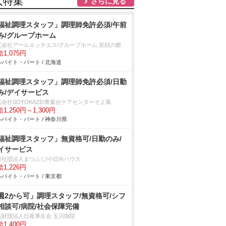
人特集
さらに見る
福祉調理スタッフ」調理師免許必須/午前
み/グループホーム
式会社アールエッチエス/グループホーム 笑顔の郷
1,075円
バイト・パート / 北海道
福祉調理スタッフ」調理師免許必須/日勤
み/デイサービス
式会社SOYOKAZE/青葉台ケアセンターそよ風
1,250円～1,300円
バイト・パート / 神奈川県
福祉調理スタッフ」無資格可/日勤のみ/
イサービス
般社団法人まつふじ/小日向ハウス
1,226円
バイト・パート / 東京都
週2から可」調理スタッフ/無資格可/シフ
相談可/病院/社会保障完備
益財団法人日産厚生会 玉川病院
1,400円