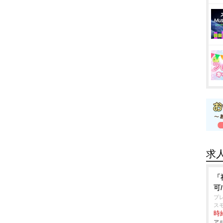
求
「
可
プ
ス
時給
アル