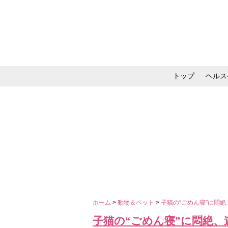
トップ
ヘルス
メイク・コスメ・スキ
ホーム
>
動物＆ペット
>
子猫の“ごめん寝”に悶
子猫の“ごめん寝”に悶絶