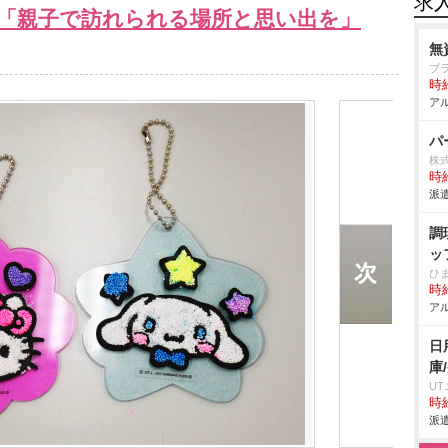
求
「親子で訪れられる場所と思い出を」
無
ブ
時給
アル
パ
株
時給
派遣
調
ッ
ひ
時給
アル
日
庫
U
時給
派遣