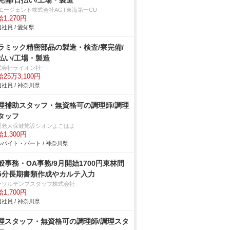
完備/日払い/工場・製造
Tエージェント株式会社AGT東海第一CU
1,270円
社員 / 愛知県
ラミック精密部品の製造・検査/寮完備/
払い/工場・製造
式会社ライオン社
25万3,100円
社員 / 神奈川県
理補助スタッフ・無資格可の調理師/調理
タッフ
護老人保健施設シオンよこはま
1,300円
バイト・パート / 神奈川県
般事務・OA事務/9月開始1700円東林間
5分長期書類作成やカルテ入力
ーソルテンプスタッフ株式会社
1,700円
社員 / 神奈川県
理スタッフ・無資格可の調理師/調理スタ