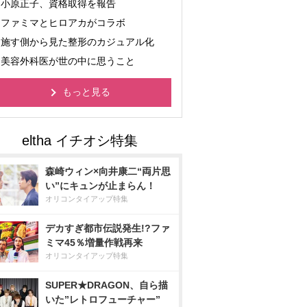
小原正子、資格取得を報告
ファミマとヒロアカがコラボ
施す側から見た整形のカジュアル化
美容外科医が世の中に思うこと
もっと見る
森崎ウィン×向井康二“両片思
い”にキュンが止まらん！
オリコンタイアップ特集
デカすぎ都市伝説発生!?ファ
ミマ45％増量作戦再来
オリコンタイアップ特集
SUPER★DRAGON、自ら描
いた”レトロフューチャー”