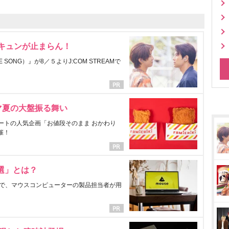
にキュンが止まらん！
ONG）』が8／５よりJ:COM STREAMで
マ夏の大盤振る舞い
ートの人気企画「お値段そのまま おかわり
催！
選」とは？
で、マウスコンピューターの製品担当者が用