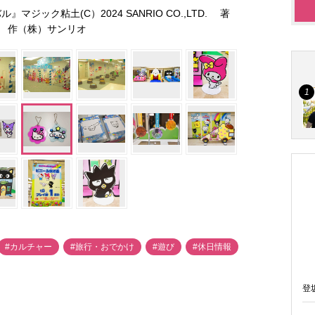
ジック粘土(C）2024 SANRIO CO.,LTD. 著
作（株）サンリオ
#カルチャー
#旅行・おでかけ
#遊び
#休日情報
登