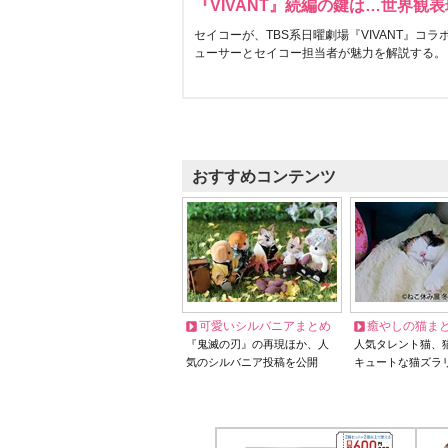
『VIVANT』続編の鍵は…世界観
セイコーが、TBS系日曜劇場『VIVANT』コ
ューサーとセイコー担当者が魅力を解説する。
おすすめコンテンツ
可愛いシルバニアまとめ
癒やしの猫ま
『鬼滅の刃』の再現ほか、人
人気タレント猫、
気のシルバニア投稿を公開
キュートな猫ズラ