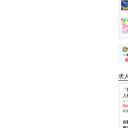
求
「
入
株
時給
派遣
自