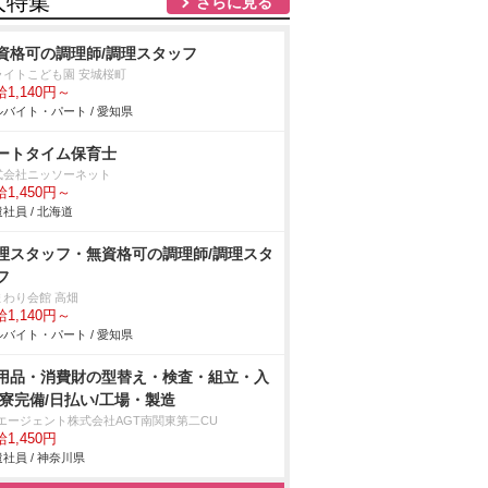
人特集
さらに見る
資格可の調理師/調理スタッフ
ライトこども園 安城桜町
1,140円～
バイト・パート / 愛知県
ートタイム保育士
式会社ニッソーネット
1,450円～
社員 / 北海道
理スタッフ・無資格可の調理師/調理スタ
フ
まわり会館 高畑
1,140円～
バイト・パート / 愛知県
用品・消費財の型替え・検査・組立・入
/寮完備/日払い/工場・製造
Tエージェント株式会社AGT南関東第二CU
1,450円
社員 / 神奈川県