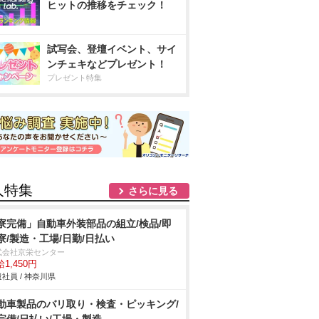
ヒットの推移をチェック！
試写会、登壇イベント、サイ
ンチェキなどプレゼント！
プレゼント特集
人特集
さらに見る
寮完備」自動車外装部品の組立/検品/即
寮/製造・工場/日勤/日払い
式会社京栄センター
1,450円
社員 / 神奈川県
動車製品のバリ取り・検査・ピッキング/