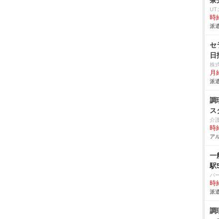
寮
U
時給
派遣
セ
日
株
月給
派遣
調
ス
介
時給
アル
一
駅
パ
時給
派遣
調