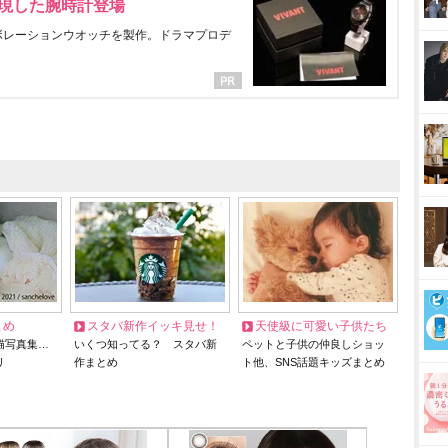
表現した腕時計登場
ラボレーションウオッチを製作。ドラマプロデ
とめ
スタバ新作イッキ見せ！
天使級に可愛い子供たち
猫写真集…
いくつ知ってる？ スタバ新
ペットと子供の仲良しショッ
リ
作まとめ
ト他、SNS話題キッズまとめ