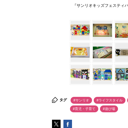
『サンリオキッズフェスティバル』マ
タグ
#サンリオ
#ライフスタイル
#育児・子育て
#遊び場