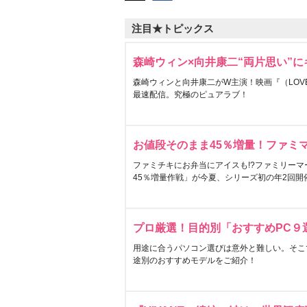
注目★トピックス
森崎ウィン×向井康二“両片思い”
森崎ウィンと向井康二がW主演！映画『（LOVE S
最速配信。究極のピュアラブ！
お値段そのまま45％増量！ファミ
ファミチキにお弁当にアイスも!?ファミリーマ
45％増量作戦」が今夏、シリーズ初の年2回開
プロ厳選！目的別「おすすめPC９
用途に合うパソコン選びは意外と難しい。そこ
途別のおすすめモデルをご紹介！