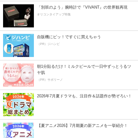
「別班のよう」腕時計で『VIVANT』の世界観再現
オリコンタイアップ特集
自販機にピッ！ですぐに買えちゃう
（PR）ジハンピ
朝1分貼るだけ！ミルクピールで一日中ずっとうるツ
ヤ肌
（PR）サボリーノ
2026年7月夏ドラマも、注目作＆話題作が勢ぞろい！
【夏アニメ2026】7月期夏の新アニメを一挙紹介！