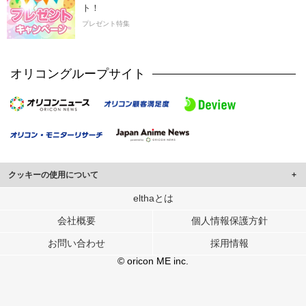
ト！
プレゼント特集
オリコングループサイト
クッキーの使用について
このサイトでは Cookie を使用して、ユーザーに合わせたコンテンツや広告の
elthaとは
表示、ソーシャル メディア機能の提供、広告の表示回数やクリック数の測定を
会社概要
個人情報保護方針
行っています。
また、ユーザーによるサイトの利用状況についても情報を収集し、ソーシャル
お問い合わせ
採用情報
メディアや広告配信、データ解析の各パートナーに提供しています。
各パートナーは、この情報とユーザーが各パートナーに提供した他の情報や、
© oricon ME inc.
ユーザーが各パートナーのサービスを使用したときに収集した他の情報を組み
合わせて使用することがあります。