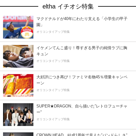
eltha イチオシ特集
マクドナルドが40年にわたり支える「小学生の甲子
園」
オリコンタイアップ特集
イケメンてんこ盛り！尊すぎる男子の純情ラブに胸
キュン
オリコンタイアップ特集
大好評につき再び！ファミマ名物45％増量キャンペ
ーン
オリコンタイアップ特集
SUPER★DRAGON、自ら描いた”レトロフューチャ
ー”
オリコンタイアップ特集
CROWN HEAD、結成1周年で見えた”バンドらしさ”