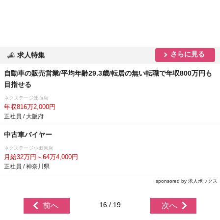
さらに見る
求人特集
自動車の販売営業/平均年齢29.3歳/転居の無い転職で年収800万円も
目指せる
ネクステージ箕面店
年収816万2,000円
正社員 / 大阪府
中古車バイヤー
ネクステージ小田原店
月給32万円～64万4,000円
正社員 / 神奈川県
sponsored by 求人ボックス
16 / 19
前へ
次へ