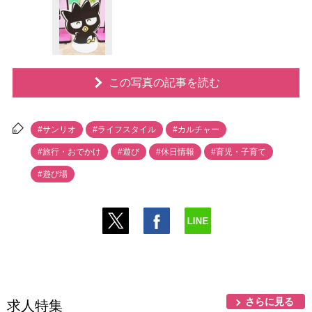
この写真の記事を読む
#サンリオ
#ライフスタイル
#カルチャー
#旅行・おでかけ
#遊び
#休日情報
#育児・子育て
#遊び場
さらに見る
求人特集