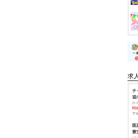
求
チ
迎
株
時給
アル
医
寮
U