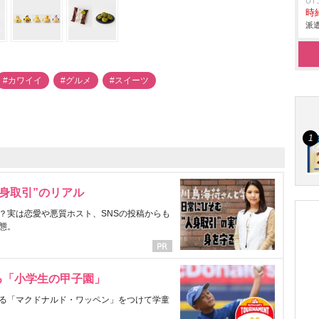
U
時給
派遣
#カワイイ
#グルメ
#スイーツ
身取引”のリアル
？実は恋愛や悪質ホスト、SNSの投稿からも
態。
る「小学生の甲子園」
る「マクドナルド・ワッペン」をつけて学童