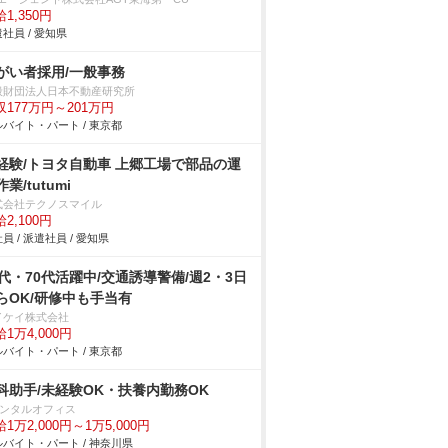
1,350円
社員 / 愛知県
がい者採用/一般事務
般財団法人日本不動産研究所
収177万円～201万円
バイト・パート / 東京都
経験/トヨタ自動車 上郷工場で部品の運
業/tutumi
式会社テクノスマイル
2,100円
員 / 派遣社員 / 愛知県
0代・70代活躍中/交通誘導警備/週2・3日
らOK/研修中も手当有
イケイ株式会社
1万4,000円
バイト・パート / 東京都
科助手/未経験OK・扶養内勤務OK
デンタルオフィス
1万2,000円～1万5,000円
バイト・パート / 神奈川県