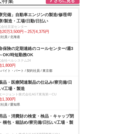
人特集
さらに見る
寮完備」自動車エンジンの製造/修理/即
寮/製造・工場/日勤/日払い
式会社京栄センター
20万3,500円～25万4,375円
社員 / 北海道
命保険の定期連絡のコールセンター/週3
～OK/時短勤務OK
式会社ベルシステム24
1,800円
バイト・パート / 契約社員 / 東京都
薬品・医療関連製品の仕込み/寮完備/日
い/工場・製造
Tエージェント株式会社AGT東海第一CU
1,300円
社員 / 愛知県
用品・消費財の検査・検品・キャップ閉
・梱包・箱詰め/寮完備/日払い/工場・製