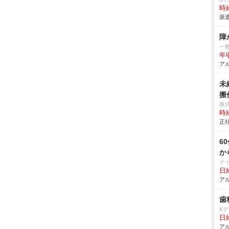
時給
派遣
障
一
年
アル
未
搬作
株
時給
正社
6
か
テ
日給
アル
歯
K
日給
アル