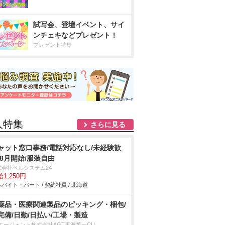
試写会、登壇イベント、サイ
ンチェキなどプレゼント！
プレゼント特集
人特集
さらに見る
ャット窓口事務/電話対応なし/未経験歓
/8月開始/服装自由
式会社ベルシステム24
1,250円
バイト・パート / 契約社員 / 北海道
薬品・医療関連製品のピッキング・梱包/
完備/日勤/日払い/工場・製造
Tエージェント株式会社AGT東海第一CU