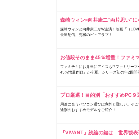
森崎ウィン×向井康二“両片思い”
森崎ウィンと向井康二がW主演！映画『（LOVE S
最速配信。究極のピュアラブ！
お値段そのまま45％増量！ファミ
ファミチキにお弁当にアイスも!?ファミリーマ
45％増量作戦」が今夏、シリーズ初の年2回開
プロ厳選！目的別「おすすめPC９
用途に合うパソコン選びは意外と難しい。そこ
途別のおすすめモデルをご紹介！
『VIVANT』続編の鍵は…世界観