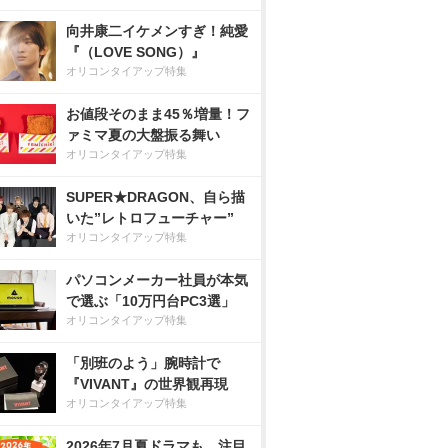
向井康二イケメンすぎ！純愛
『（LOVE SONG）』
オリコンタイアップ特集
お値段そのまま45％増量！フ
ァミマ夏の大盤振る舞い
オリコンタイアップ特集
SUPER★DRAGON、自ら描
いた”レトロフューチャー”
オリコンタイアップ特集
パソコンメーカー社員が本気
で選ぶ「10万円台PC3選」
オリコンタイアップ特集
「別班のよう」腕時計で
『VIVANT』の世界観再現
オリコンタイアップ特集
2026年7月夏ドラマも、注目