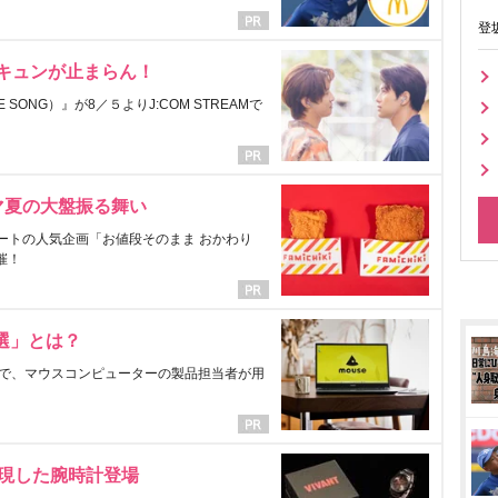
登
にキュンが止まらん！
ONG）』が8／５よりJ:COM STREAMで
マ夏の大盤振る舞い
ートの人気企画「お値段そのまま おかわり
催！
選」とは？
で、マウスコンピューターの製品担当者が用
表現した腕時計登場