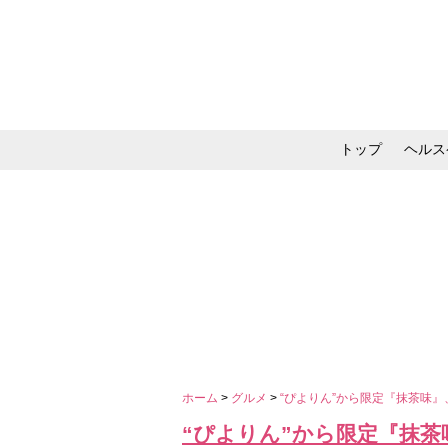
トップ
ヘルス
メイク・コスメ・スキ
ホーム
>
グルメ
>
“ぴよりん”から限定『抹茶味
“ぴよりん”から限定『抹