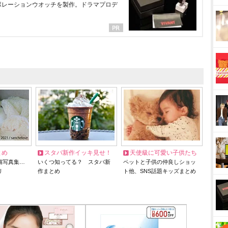
ラボレーションウオッチを製作。ドラマプロデ
とめ
スタバ新作イッキ見せ！
天使級に可愛い子供たち
猫写真集…
いくつ知ってる？ スタバ新
ペットと子供の仲良しショッ
リ
作まとめ
ト他、SNS話題キッズまとめ