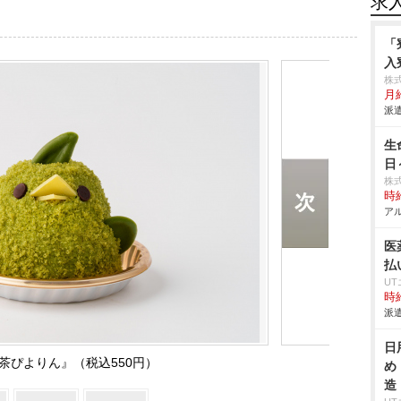
求
「
入
株
月給
派遣
生
日
株
時給
アル
医
払
U
時給
派遣
日
茶ぴよりん』（税込550円）
め
造