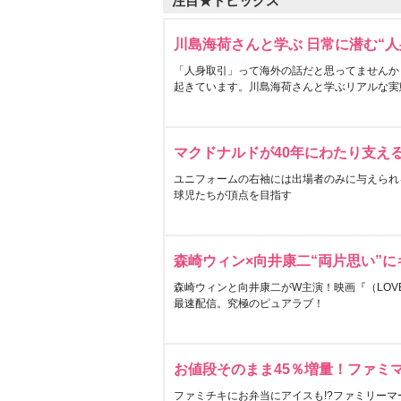
注目★トピックス
川島海荷さんと学ぶ 日常に潜む“人
「人身取引」って海外の話だと思ってませんか
起きています。川島海荷さんと学ぶリアルな実
マクドナルドが40年にわたり支え
ユニフォームの右袖には出場者のみに与えられ
球児たちが頂点を目指す
森崎ウィン×向井康二“両片思い”
森崎ウィンと向井康二がW主演！映画『（LOVE S
最速配信。究極のピュアラブ！
お値段そのまま45％増量！ファミ
ファミチキにお弁当にアイスも!?ファミリーマ