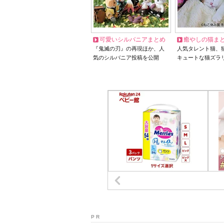
可愛いシルバニアまとめ
癒やしの猫ま
『鬼滅の刃』の再現ほか、人
人気タレント猫、
気のシルバニア投稿を公開
キュートな猫ズラ
P R