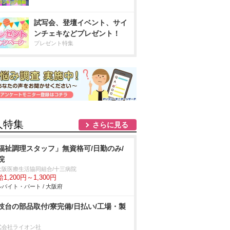
試写会、登壇イベント、サイ
ンチェキなどプレゼント！
プレゼント特集
人特集
さらに見る
福祉調理スタッフ」無資格可/日勤のみ/
院
大阪医療生活協同組合/十三病院
1,200円～1,300円
バイト・パート / 大阪府
技台の部品取付/寮完備/日払い/工場・製
式会社ライオン社