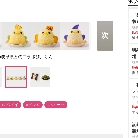
求
「
製
株
時給
派遣
特
場
の岐阜県とのコラボぴよりん
株
時給
派遣
「
デ
サ
デ
#カワイイ
#グルメ
#スイーツ
時給
アル
記
製
株