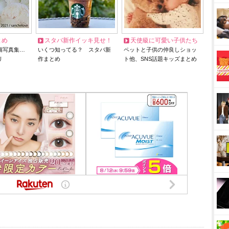
とめ
スタバ新作イッキ見せ！
天使級に可愛い子供たち
猫写真集…
いくつ知ってる？ スタバ新
ペットと子供の仲良しショッ
リ
作まとめ
ト他、SNS話題キッズまとめ