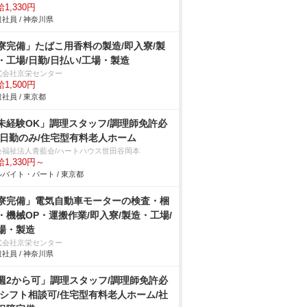
1,330円
社員 / 神奈川県
寮完備」たばこ用香料の製造/即入寮/製
・工場/日勤/日払い/工場・製造
式会社京栄センター
1,500円
社員 / 東京都
未経験OK」調理スタッフ/調理師免許必
/日勤のみ/住宅型有料老人ホーム
会福祉法人青藍会/ハートハウス世田谷岡本
1,330円～
バイト・パート / 東京都
寮完備」電気自動車モーターの検査・梱
・機械OP・運搬作業/即入寮/製造・工場/
場・製造
式会社京栄センター
社員 / 神奈川県
週2から可」調理スタッフ/調理師免許必
/シフト相談可/住宅型有料老人ホーム/社