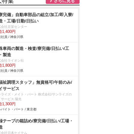
人特集
さらに見る
寮完備」自動車部品の組立/加工/即入寮/
造・工場/日勤/日払い
式会社京栄センター
1,400円
社員 / 神奈川県
殊車両の製造・検査/寮完備/日払い/工
・製造
式会社ライオン社
1,800円
社員 / 神奈川県
福祉調理スタッフ」無資格可/午前のみ/
イサービス
ンライズ・メイト・バート 株式会社/サンライズの
イサービス 陽光
1,300円
バイト・パート / 東京都
録テープの箱詰め/寮完備/日払い/工場・
造
式会社日本ケイテム