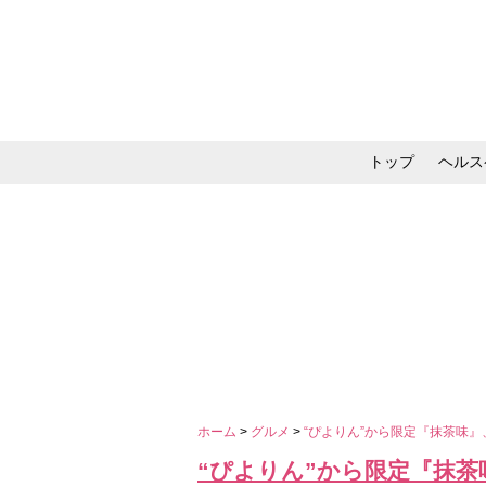
トップ
ヘルス
メイク・コスメ・スキ
ホーム
>
グルメ
>
“ぴよりん”から限定『抹茶味
“ぴよりん”から限定『抹