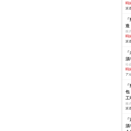
時給
派遣
「
造
株
時給
派遣
「
須
社
時給
アル
「
包
工
株
派遣
「
須