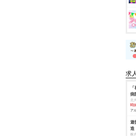
求
「
病
北
時給
アル
遊
造
株