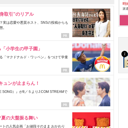
時給
派遣
身取引”のリアル
？実は恋愛や悪質ホスト、SNSの投稿からも
態。
る「小学生の甲子園」
る「マクドナルド・ワッペン」をつけて学童
にキュンが止まらん！
ONG）』が8／５よりJ:COM STREAMで
マ夏の大盤振る舞い
ートの人気企画「お値段そのまま おかわり