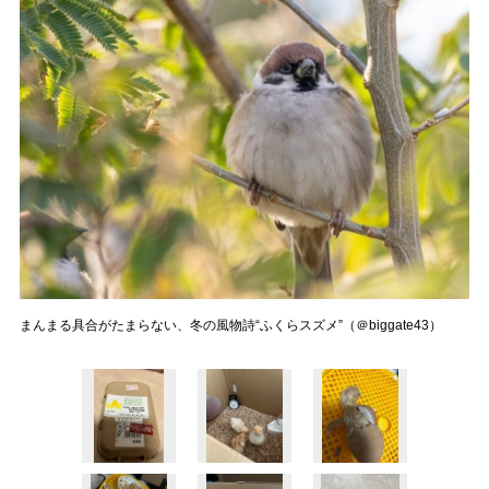
まんまる具合がたまらない、冬の風物詩“ふくらスズメ”（＠biggate43）