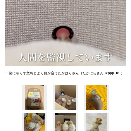
一緒に暮らす文鳥とよく目が合うたかはらさん（たかはらさん ＠ppp_tk_）