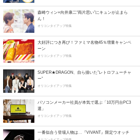
森崎ウィン×向井康二“両片思い”にキュンが止まら
ん！
オリコンタイアップ特集
大好評につき再び！ファミマ名物45％増量キャンペ
ーン
オリコンタイアップ特集
SUPER★DRAGON、自ら描いた”レトロフューチャ
ー”
オリコンタイアップ特集
パソコンメーカー社員が本気で選ぶ「10万円台PC3
選」
オリコンタイアップ特集
一番似合う登場人物は…『VIVANT』限定ウオッチ
オリコンタイアップ特集