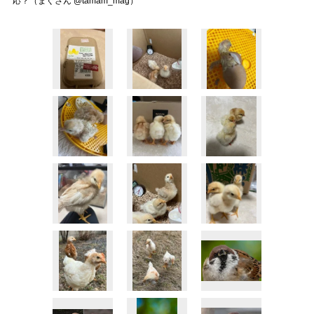
応？（まぐさん @tamam_mag）