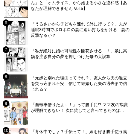
ん」と「オムライス」から始まる小さな違和感【あ
なたが理解できません Vol.5】
「うるさいから子どもを連れて外に行って？」夫が
睡眠3時間でボロボロの妻に追い打ちをかける…妻の
反撃なるか？
「私が絶対に娘の可能性を開花させる…！」娘に高
額を注ぎ自分の夢を押しつけた母の大誤算
「元嫁と別れた理由ってそれ？」友人から夫の過去
を突っ込まれ不安…信じて結婚した夫の過去まで信
じれる？
「自転車借りたよ～！」って勝手に!? ママ友の常識
が理解できない！ 次に貸してと言ってきたのは…
「育休中でしょ？手伝って！」嫁を好き勝手使う義