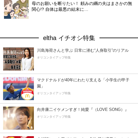
母のお願いを断りたい！ 頼みの綱の夫はまさかの無
関心!? 自体は最悪の結末に…
eltha イチオシ特集
川島海荷さんと学ぶ 日常に潜む“人身取引”のリアル
オリコンタイアップ特集
マクドナルドが40年にわたり支える「小学生の甲子
園」
オリコンタイアップ特集
向井康二イケメンすぎ！純愛『（LOVE SONG）』
オリコンタイアップ特集