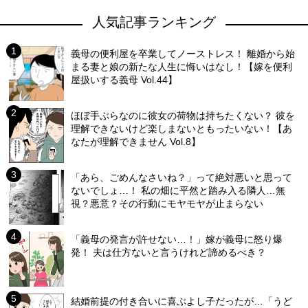
人気記事ランキング
義母の便利屋を卒業してノーストレス！ 離婚から始
まる妻と娘の新たな人生に悔いはなし！【嫁を便利
屋扱いする義母 Vol.44】
ほぼ手ぶらなのに彼女の荷物は持ちたくない？ 彼を
理解できないけど楽しまないともったいない！【あ
なたが理解できません Vol.8】
「あら、ごめんなさいね？」って絶対悪いと思って
ないでしょ…！ 私の畑に平然と踏み入る隣人…無
視？悪意？その行動にモヤモヤが止まらない
「義母の発言が許せない…！」嫁が義母に怒り爆
発！ 夫は仕方ないと言うけれど諦めるべき？
結婚前提の付き合いに喜ぶよし子だったが…「うど