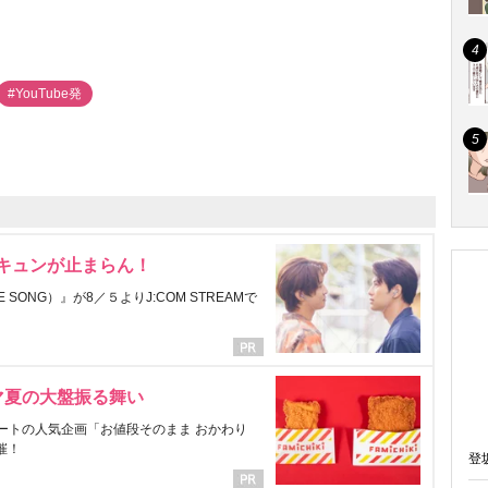
#YouTube発
にキュンが止まらん！
ONG）』が8／５よりJ:COM STREAMで
マ夏の大盤振る舞い
ートの人気企画「お値段そのまま おかわり
催！
登