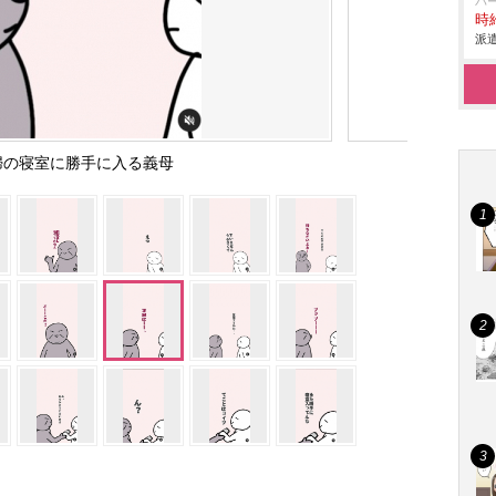
パ
時給
派遣
婦の寝室に勝手に入る義母