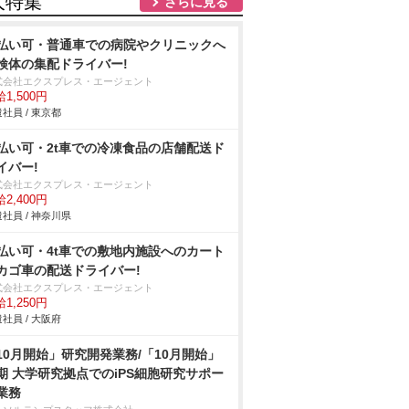
人特集
さらに見る
払い可・普通車での病院やクリニックへ
検体の集配ドライバー!
式会社エクスプレス・エージェント
1,500円
社員 / 東京都
払い可・2t車での冷凍食品の店舗配送ド
イバー!
式会社エクスプレス・エージェント
2,400円
社員 / 神奈川県
払い可・4t車での敷地内施設へのカート
ゴ車の配送ドライバー!
式会社エクスプレス・エージェント
1,250円
社員 / 大阪府
10月開始」研究開発業務/「10月開始」
期 大学研究拠点でのiPS細胞研究サポー
業務