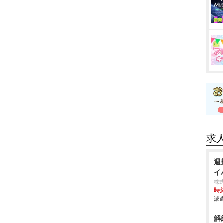
求
週
イバ
株
時給
派遣
解