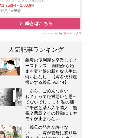
ーソルテンプスタッフ株式会社
1,750円～1,800円
社員 / 大阪府
続きはこちら
sponsored by 求人ボックス
人気記事ランキング
義母の便利屋を卒業してノ
ーストレス！ 離婚から始
まる妻と娘の新たな人生に
悔いはなし！【嫁を便利屋
扱いする義母 Vol.44】
「あら、ごめんなさい
ね？」って絶対悪いと思っ
てないでしょ…！ 私の畑
に平然と踏み入る隣人…無
視？悪意？その行動にモヤ
モヤが止まらない
「義母の発言が許せな
い…！」嫁が義母に怒り爆