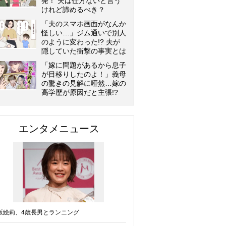
発！ 夫は仕方ないと言う
けれど諦めるべき？
「夫のスマホ画面がなんか
怪しい…」ジム通いで別人
のように変わった!? 夫が
隠していた衝撃の事実とは
「嫁に問題があるから息子
が目移りしたのよ！」義母
の驚きの見解に唖然…嫁の
高学歴が原因だと主張!?
エンタメニュース
坂絵莉、4歳長男とランニング