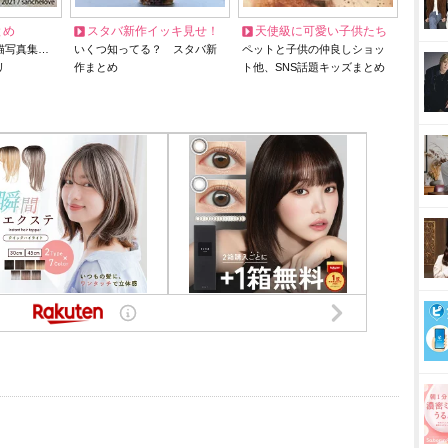
とめ
スタバ新作イッキ見せ！
天使級に可愛い子供たち
猫写真集…
いくつ知ってる？ スタバ新
ペットと子供の仲良しショッ
リ
作まとめ
ト他、SNS話題キッズまとめ