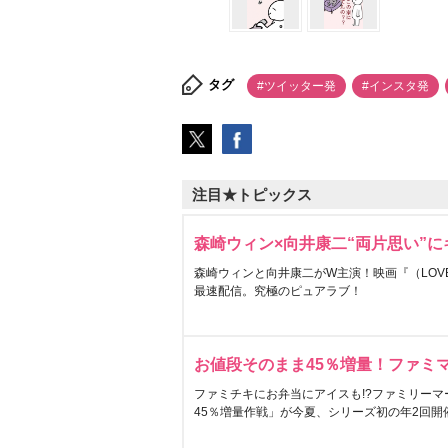
タグ
#ツイッター発
#インスタ発
注目★トピックス
森崎ウィン×向井康二“両片思い”
森崎ウィンと向井康二がW主演！映画『（LOVE S
最速配信。究極のピュアラブ！
お値段そのまま45％増量！ファミ
ファミチキにお弁当にアイスも!?ファミリーマ
45％増量作戦」が今夏、シリーズ初の年2回開