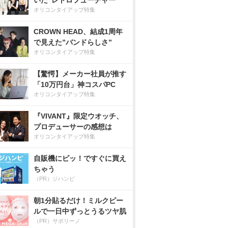
いた”レトロフューチャー”
オリコンタイアップ特集
CROWN HEAD、結成1周年
で見えた”バンドらしさ”
オリコンタイアップ特集
【驚愕】メーカー社員が推す
「10万円台」神コスパPC
オリコンタイアップ特集
『VIVANT』限定ウオッチ、
プロデューサーの感想は
オリコンタイアップ特集
自販機にピッ！ですぐに買え
ちゃう
（PR）ジハンピ
朝1分貼るだけ！ミルクピー
ルで一日中ずっとうるツヤ肌
（PR）サボリーノ