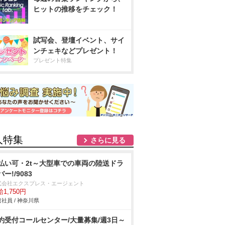
ヒットの推移をチェック！
試写会、登壇イベント、サイ
ンチェキなどプレゼント！
プレゼント特集
人特集
さらに見る
払い可・2t～大型車での車両の陸送ドラ
ー!/9083
式会社エクスプレス・エージェント
1,750円
社員 / 神奈川県
約受付コールセンター/大量募集/週3日～