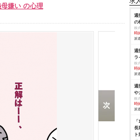
求
母嫌い の心理
週
の
株
時給
派遣
週
ラ
株
時給
派遣
週
カ
株
時給
派遣
「
長
ト