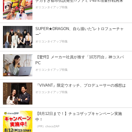
デカすぎ都市伝説発生!?ファミマ45％増量作戦再来
オリコンタイアップ特集
SUPER★DRAGON、自ら描いた”レトロフューチャ
ー”
オリコンタイアップ特集
【驚愕】メーカー社員が推す「10万円台」神コスパ
PC
オリコンタイアップ特集
『VIVANT』限定ウオッチ、プロデューサーの感想は
オリコンタイアップ特集
【8月12日まで！】チョコザップキャンペーン実施
中！
（PR）chocoZAP