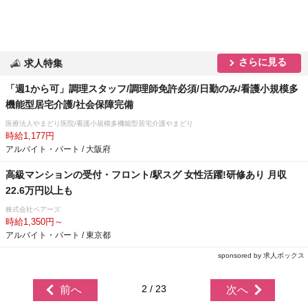
さらに見る
求人特集
「週1から可」調理スタッフ/調理師免許必須/日勤のみ/看護小規模多
機能型居宅介護/社会保障完備
医療法人やまどり医院/看護小規模多機能型居宅介護やまどり
時給1,177円
アルバイト・パート / 大阪府
高級マンションの受付・フロント/駅スグ 女性活躍!研修あり 月収
22.6万円以上も
株式会社ベアーズ
時給1,350円～
アルバイト・パート / 東京都
sponsored by 求人ボックス
2 / 23
前へ
次へ