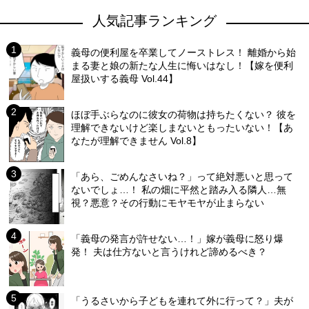
人気記事ランキング
義母の便利屋を卒業してノーストレス！ 離婚から始
まる妻と娘の新たな人生に悔いはなし！【嫁を便利
屋扱いする義母 Vol.44】
ほぼ手ぶらなのに彼女の荷物は持ちたくない？ 彼を
理解できないけど楽しまないともったいない！【あ
なたが理解できません Vol.8】
「あら、ごめんなさいね？」って絶対悪いと思って
ないでしょ…！ 私の畑に平然と踏み入る隣人…無
視？悪意？その行動にモヤモヤが止まらない
「義母の発言が許せない…！」嫁が義母に怒り爆
発！ 夫は仕方ないと言うけれど諦めるべき？
「うるさいから子どもを連れて外に行って？」夫が