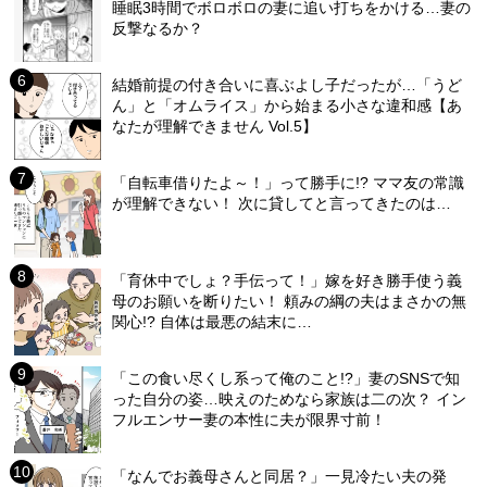
睡眠3時間でボロボロの妻に追い打ちをかける…妻の
反撃なるか？
結婚前提の付き合いに喜ぶよし子だったが…「うど
ん」と「オムライス」から始まる小さな違和感【あ
なたが理解できません Vol.5】
「自転車借りたよ～！」って勝手に!? ママ友の常識
が理解できない！ 次に貸してと言ってきたのは…
「育休中でしょ？手伝って！」嫁を好き勝手使う義
母のお願いを断りたい！ 頼みの綱の夫はまさかの無
関心!? 自体は最悪の結末に…
「この食い尽くし系って俺のこと!?」妻のSNSで知
った自分の姿…映えのためなら家族は二の次？ イン
フルエンサー妻の本性に夫が限界寸前！
「なんでお義母さんと同居？」一見冷たい夫の発