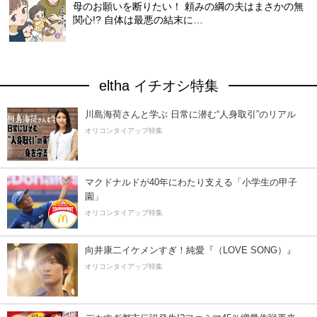
母のお願いを断りたい！ 頼みの綱の夫はまさかの無
関心!? 自体は最悪の結末に…
eltha イチオシ特集
川島海荷さんと学ぶ 日常に潜む“人身取引”のリアル
オリコンタイアップ特集
マクドナルドが40年にわたり支える「小学生の甲子
園」
オリコンタイアップ特集
向井康二イケメンすぎ！純愛『（LOVE SONG）』
オリコンタイアップ特集