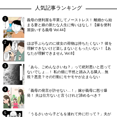
人気記事ランキング
義母の便利屋を卒業してノーストレス！ 離婚から始
まる妻と娘の新たな人生に悔いはなし！【嫁を便利
屋扱いする義母 Vol.44】
ほぼ手ぶらなのに彼女の荷物は持ちたくない？ 彼を
理解できないけど楽しまないともったいない！【あ
なたが理解できません Vol.8】
「あら、ごめんなさいね？」って絶対悪いと思って
ないでしょ…！ 私の畑に平然と踏み入る隣人…無
視？悪意？その行動にモヤモヤが止まらない
「義母の発言が許せない…！」嫁が義母に怒り爆
発！ 夫は仕方ないと言うけれど諦めるべき？
「うるさいから子どもを連れて外に行って？」夫が