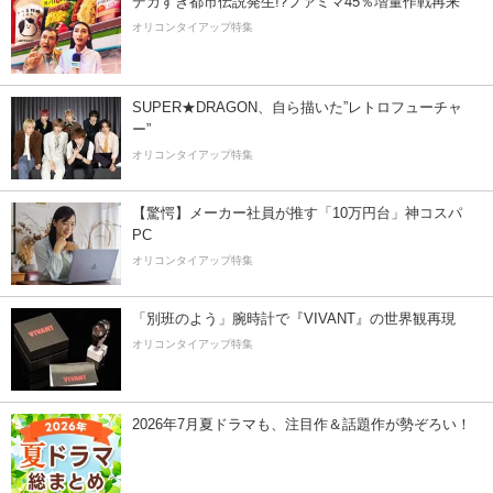
デカすぎ都市伝説発生!?ファミマ45％増量作戦再来
オリコンタイアップ特集
SUPER★DRAGON、自ら描いた”レトロフューチャ
ー”
オリコンタイアップ特集
【驚愕】メーカー社員が推す「10万円台」神コスパ
PC
オリコンタイアップ特集
「別班のよう」腕時計で『VIVANT』の世界観再現
オリコンタイアップ特集
2026年7月夏ドラマも、注目作＆話題作が勢ぞろい！