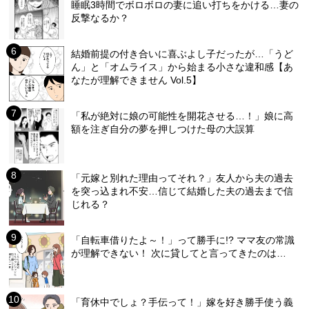
睡眠3時間でボロボロの妻に追い打ちをかける…妻の
反撃なるか？
結婚前提の付き合いに喜ぶよし子だったが…「うど
ん」と「オムライス」から始まる小さな違和感【あ
なたが理解できません Vol.5】
「私が絶対に娘の可能性を開花させる…！」娘に高
額を注ぎ自分の夢を押しつけた母の大誤算
「元嫁と別れた理由ってそれ？」友人から夫の過去
を突っ込まれ不安…信じて結婚した夫の過去まで信
じれる？
「自転車借りたよ～！」って勝手に!? ママ友の常識
が理解できない！ 次に貸してと言ってきたのは…
「育休中でしょ？手伝って！」嫁を好き勝手使う義