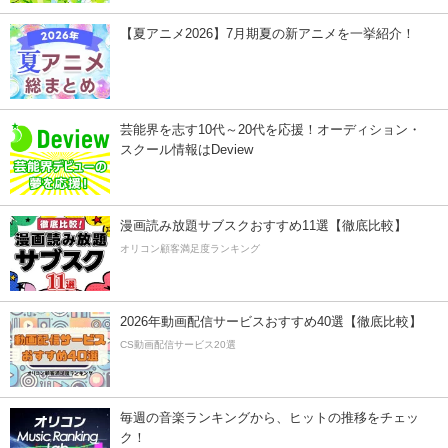
【夏アニメ2026】7月期夏の新アニメを一挙紹介！
芸能界を志す10代～20代を応援！オーディション・
スクール情報はDeview
漫画読み放題サブスクおすすめ11選【徹底比較】
オリコン顧客満足度ランキング
2026年動画配信サービスおすすめ40選【徹底比較】
CS動画配信サービス20選
毎週の音楽ランキングから、ヒットの推移をチェッ
ク！