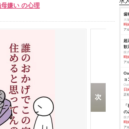
求
母嫌い の心理
歯
大
時給
アル
超
歓
株
時給
アル
O
ョ
Oa
日
正社
「
の
株
時給
アル