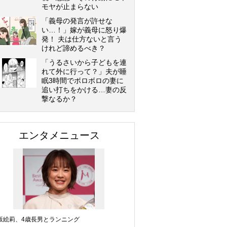
モヤが止まらない
「義母の発言が許せな
い…！」嫁が義母に怒り爆
発！ 夫は仕方ないと言う
けれど諦めるべき？
「うるさいから子どもを連
れて外に行って？」夫が睡
眠3時間でボロボロの妻に
追い打ちをかける…妻の反
撃なるか？
エンタメニュース
坂絵莉、4歳長男とランニング