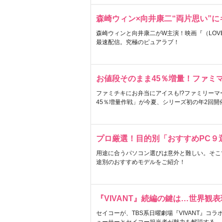
森崎ウィン×向井康二“両片思い”
森崎ウィンと向井康二がW主演！映画『（LOVE S
最速配信。究極のピュアラブ！
お値段そのまま45％増量！ファミ
ファミチキにお弁当にアイスも!?ファミリーマ
45％増量作戦」が今夏、シリーズ初の年2回開
プロ厳選！目的別「おすすめPC９
用途に合うパソコン選びは意外と難しい。そこ
途別のおすすめモデルをご紹介！
『VIVANT』続編の鍵は…世界観
セイコーが、TBS系日曜劇場『VIVANT』コ