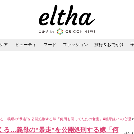
ケア
ビューティ
フード
ファッション
旅行＆おでかけ
ンケア
ダイエット・ボディケア
ヘアスタイル・ヘアアレンジ
る…義母の“暴走”を公開処刑する嫁「何周も回ってただの老害」#義母嫌い の心理
くる…義母の“暴走”を公開処刑する嫁「何