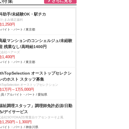
人特集
さらに見る
科助手/未経験OK・駅チカ
塚たまみ矯正歯科
1,250円
バイト・パート / 東京都
高級マンションのコンシェルジュ/未経験
迎 残業なし!高時給1400円
式会社ベアーズ
1,400円
バイト・パート / 東京都
athTopSelection オーストップセレクシ
ンのホスト スタッフ募集
thTopSelection オーストップセレクション
給1万円～1万5,000円
員 / アルバイト・パート / 愛知県
福祉調理スタッフ」調理師免許必須/日勤
み/デイサービス
式会社SOYOKAZE/青葉台ケアセンターそよ風
1,250円～1,300円
バイト・パート / 神奈川県