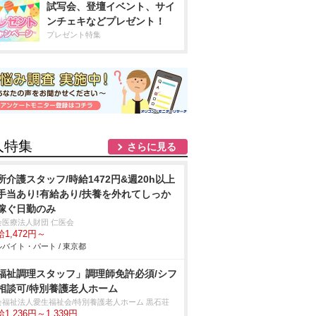
試写会、登壇イベント、サイ
ンチェキなどプレゼント！
プレゼント特集
人特集
さらに見る
所介護スタッフ/時給1472円&週20h以上
手当あり!有給あり/扶養を外れてしっか
稼ぐ日勤のみ
会医療法人財団 仁医会
1,472円～
バイト・パート / 東京都
福祉調理スタッフ」調理師免許必須/シフ
相談可/特別養護老人ホーム
会福祉法人愛生福祉会/特別養護老人ホーム 黒石荘
1,236円～1,339円