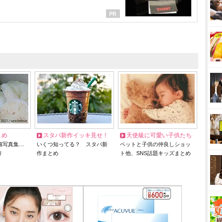
とめ
スタバ新作イッキ見せ！
天使級に可愛い子供たち
猫写真集…
いくつ知ってる？ スタバ新
ペットと子供の仲良しショッ
リ
作まとめ
ト他、SNS話題キッズまとめ