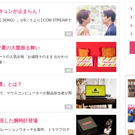
にキュンが止まらん！
ONG）』が8／５よりJ:COM STREAMで
マ夏の大盤振る舞い
ートの人気企画「お値段そのまま おかわり
催！
選」とは？
で、マウスコンピューターの製品担当者が用
表現した腕時計登場
ラボレーションウオッチを製作。ドラマプロデ