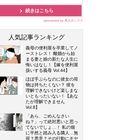
続きはこちら
sponsored by 求人ボックス
人気記事ランキング
義母の便利屋を卒業してノ
ーストレス！ 離婚から始
まる妻と娘の新たな人生に
悔いはなし！【嫁を便利屋
扱いする義母 Vol.44】
ほぼ手ぶらなのに彼女の荷
物は持ちたくない？ 彼を
理解できないけど楽しまな
いともったいない！【あな
たが理解できません
Vol.8】
「あら、ごめんなさい
ね？」って絶対悪いと思っ
てないでしょ…！ 私の畑
に平然と踏み入る隣人…無
視？悪意？その行動にモヤ