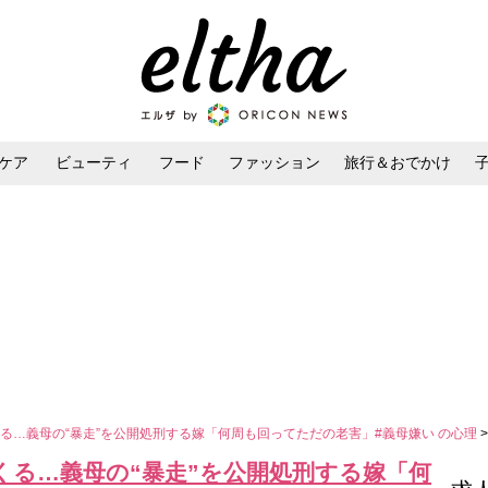
ケア
ビューティ
フード
ファッション
旅行＆おでかけ
ンケア
ダイエット・ボディケア
ヘアスタイル・ヘアアレンジ
る…義母の“暴走”を公開処刑する嫁「何周も回ってただの老害」#義母嫌い の心理
くる…義母の“暴走”を公開処刑する嫁「何