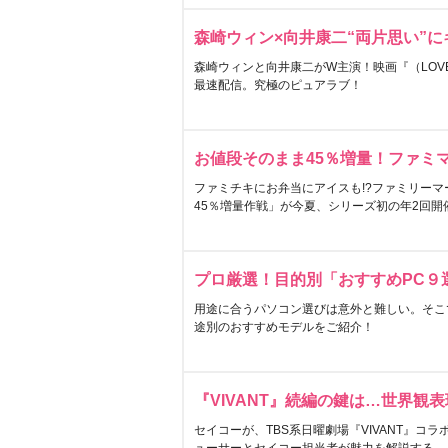
森崎ウィン×向井康二“両片思い”
森崎ウィンと向井康二がW主演！映画『（LOVE S
最速配信。究極のピュアラブ！
お値段そのまま45％増量！ファミ
ファミチキにお弁当にアイスも!?ファミリーマ
45％増量作戦」が今夏、シリーズ初の年2回開
プロ厳選！目的別「おすすめPC９
用途に合うパソコン選びは意外と難しい。そこ
途別のおすすめモデルをご紹介！
『VIVANT』続編の鍵は…世界観
セイコーが、TBS系日曜劇場『VIVANT』コ