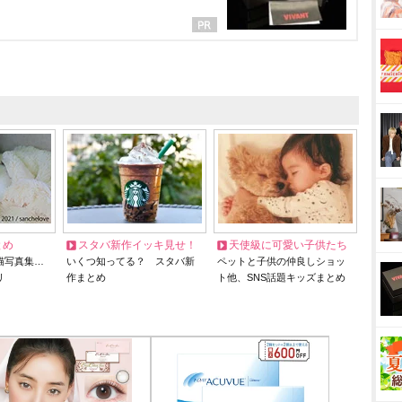
とめ
スタバ新作イッキ見せ！
天使級に可愛い子供たち
猫写真集…
いくつ知ってる？ スタバ新
ペットと子供の仲良しショッ
リ
作まとめ
ト他、SNS話題キッズまとめ