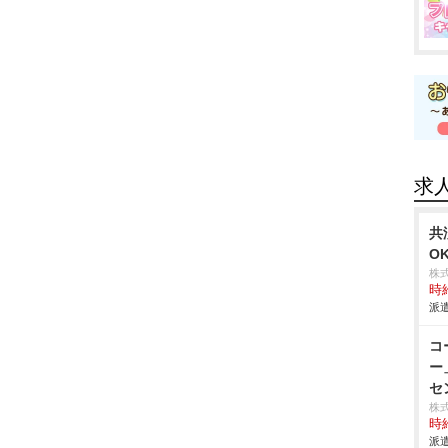
求
共
O
株
時給
派遣
コ
ー
セ
株式
時給
派遣