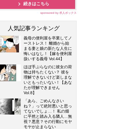
続きはこちら
sponsored by 求人ボックス
人気記事ランキング
義母の便利屋を卒業してノ
ーストレス！ 離婚から始
まる妻と娘の新たな人生に
悔いはなし！【嫁を便利屋
扱いする義母 Vol.44】
ほぼ手ぶらなのに彼女の荷
物は持ちたくない？ 彼を
理解できないけど楽しまな
いともったいない！【あな
たが理解できません
Vol.8】
「あら、ごめんなさい
ね？」って絶対悪いと思っ
てないでしょ…！ 私の畑
に平然と踏み入る隣人…無
視？悪意？その行動にモヤ
モヤが止まらない