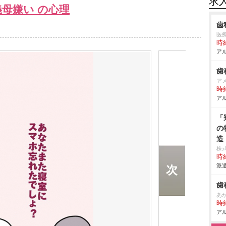
求
母嫌い の心理
歯
医
時給
アル
歯
ア
時給
アル
「
の
造
株
時給
派遣
歯
あ
時給
アル