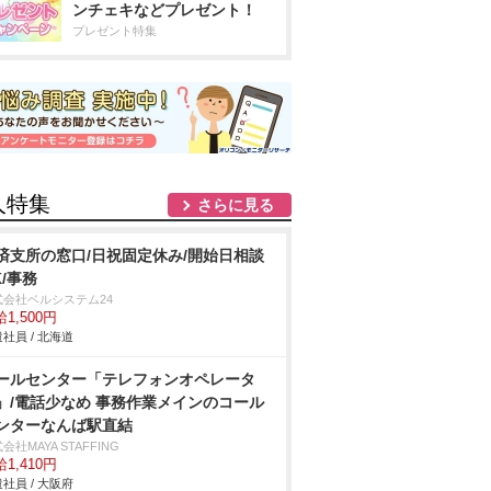
ンチェキなどプレゼント！
プレゼント特集
人特集
さらに見る
済支所の窓口/日祝固定休み/開始日相談
K/事務
式会社ベルシステム24
1,500円
社員 / 北海道
ールセンター「テレフォンオペレータ
」/電話少なめ 事務作業メインのコール
ンターなんば駅直結
会社MAYA STAFFING
1,410円
社員 / 大阪府