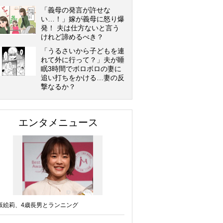
「義母の発言が許せな
い…！」嫁が義母に怒り爆
発！ 夫は仕方ないと言う
けれど諦めるべき？
「うるさいから子どもを連
れて外に行って？」夫が睡
眠3時間でボロボロの妻に
追い打ちをかける…妻の反
撃なるか？
エンタメニュース
坂絵莉、4歳長男とランニング