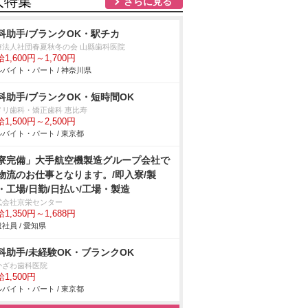
人特集
さらに見る
科助手/ブランクOK・駅チカ
療法人社団春夏秋冬の会 山縣歯科医院
1,600円～1,700円
バイト・パート / 神奈川県
科助手/ブランクOK・短時間OK
メリ歯科・矯正歯科 恵比寿
1,500円～2,500円
バイト・パート / 東京都
寮完備」大手航空機製造グループ会社で
物流のお仕事となります。/即入寮/製
・工場/日勤/日払い/工場・製造
式会社京栄センター
1,350円～1,688円
社員 / 愛知県
科助手/未経験OK・ブランクOK
かざわ歯科医院
1,500円
バイト・パート / 東京都