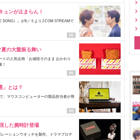
にキュンが止まらん！
ONG）』が8／５よりJ:COM STREAMで
マ夏の大盤振る舞い
ートの人気企画「お値段そのまま おかわり
催！
選」とは？
で、マウスコンピューターの製品担当者が用
表現した腕時計登場
ラボレーションウオッチを製作。ドラマプロデ