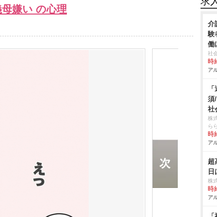
求
母嫌い の心理
介
験
働
社
時給
アル
「
須
社
株
ら
時給
アル
超
日
株
時給
アル
「