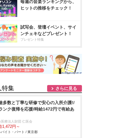
毎週の音楽ランキングから、
ヒットの推移をチェック！
試写会、登壇イベント、サイ
ンチェキなどプレゼント！
プレゼント特集
人特集
さらに見る
途多数と丁寧な研修で安心の入所介護!/
ランク復帰を応援/時給1472円で有給あ
会医療法人財団 仁医会
1,472円～
バイト・パート / 東京都