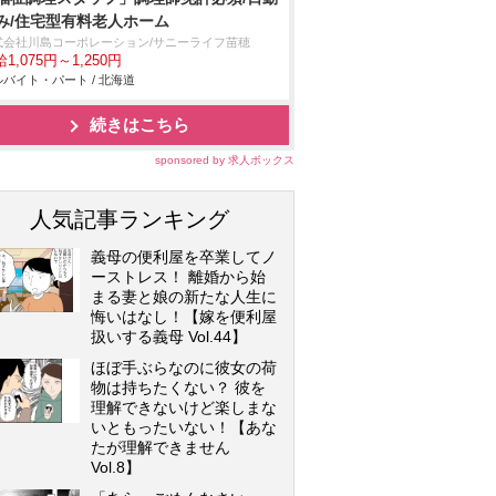
み/住宅型有料老人ホーム
式会社川島コーポレーション/サニーライフ苗穂
1,075円～1,250円
バイト・パート / 北海道
続きはこちら
sponsored by 求人ボックス
人気記事ランキング
義母の便利屋を卒業してノ
ーストレス！ 離婚から始
まる妻と娘の新たな人生に
悔いはなし！【嫁を便利屋
扱いする義母 Vol.44】
ほぼ手ぶらなのに彼女の荷
物は持ちたくない？ 彼を
理解できないけど楽しまな
いともったいない！【あな
たが理解できません
Vol.8】