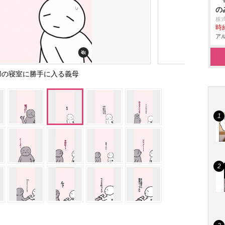
の
株
時給
アル
婦の寝室に勝手に入る義母