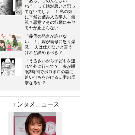
「あら、ごめんなさい
ね？」って絶対悪いと思っ
てないでしょ…！ 私の畑
に平然と踏み入る隣人…無
視？悪意？その行動にモヤ
モヤが止まらない
「義母の発言が許せな
い…！」嫁が義母に怒り爆
発！ 夫は仕方ないと言う
けれど諦めるべき？
「うるさいから子どもを連
れて外に行って？」夫が睡
眠3時間でボロボロの妻に
追い打ちをかける…妻の反
撃なるか？
エンタメニュース