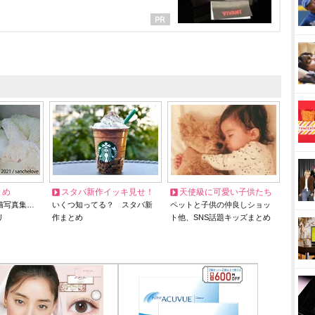
とめ
スタバ新作イッキ見せ！
天使級に可愛い子供たち
猫写真集…
いくつ知ってる？ スタバ新
ペットと子供の仲良しショッ
リ
作まとめ
ト他、SNS話題キッズまとめ