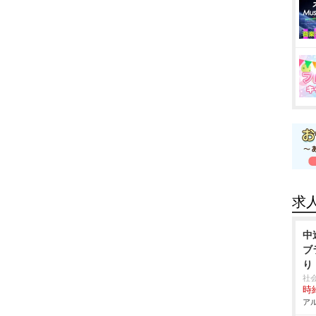
求
中
ブ
り
社
時給
アル