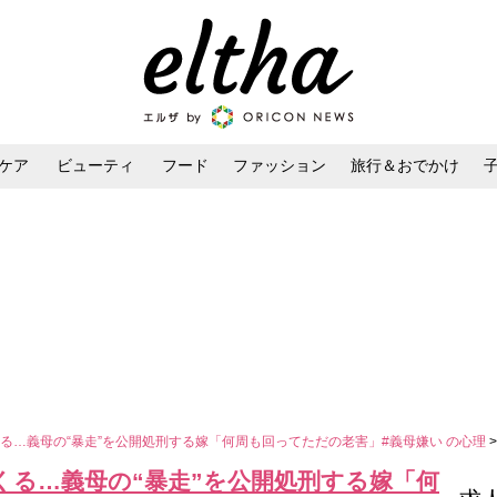
ケア
ビューティ
フード
ファッション
旅行＆おでかけ
ンケア
ダイエット・ボディケア
ヘアスタイル・ヘアアレンジ
る…義母の“暴走”を公開処刑する嫁「何周も回ってただの老害」#義母嫌い の心理
くる…義母の“暴走”を公開処刑する嫁「何