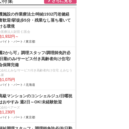
人特集
さらに見る
護施設の作業療法士/時給1932円老健経
者歓迎!駅徒歩5分・残業なし落ち着いて
ける環境
会医療法人財団 仁医会
1,932円～
バイト・パート / 東京都
週2から可」調理スタッフ/調理師免許必
/日勤のみ/サービス付き高齢者向け住宅/
会保障完備
式会社えみな/サービス付き高齢者向け住宅 えみなう
ら家
1,075円
バイト・パート / 北海道
高級マンションのコンシェルジュ/日曜祝
はおやすみ 週2日～OK!未経験歓迎
式会社ベアーズ
1,230円
バイト・パート / 東京都
福祉調理スタッフ」調理師免許必須/日勤