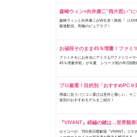
森崎ウィン×向井康二“両片思い”
森崎ウィンと向井康二がW主演！映画『（LOVE S
最速配信。究極のピュアラブ！
お値段そのまま45％増量！ファミ
ファミチキにお弁当にアイスも!?ファミリーマ
45％増量作戦」が今夏、シリーズ初の年2回開
プロ厳選！目的別「おすすめPC９
用途に合うパソコン選びは意外と難しい。そこ
途別のおすすめモデルをご紹介！
『VIVANT』続編の鍵は…世界観
セイコーが、TBS系日曜劇場『VIVANT』コ