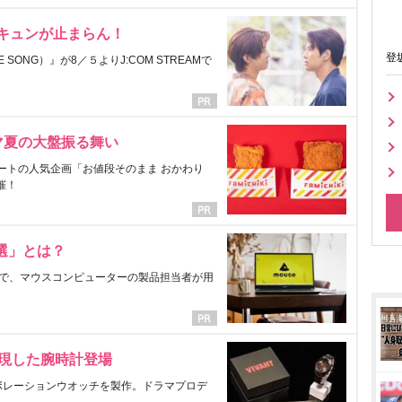
にキュンが止まらん！
登
ONG）』が8／５よりJ:COM STREAMで
マ夏の大盤振る舞い
ートの人気企画「お値段そのまま おかわり
催！
選」とは？
で、マウスコンピューターの製品担当者が用
表現した腕時計登場
ラボレーションウオッチを製作。ドラマプロデ