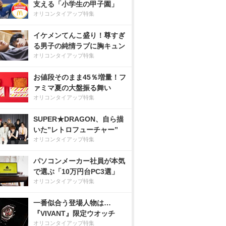
支える「小学生の甲子園」
オリコンタイアップ特集
イケメンてんこ盛り！尊すぎ
る男子の純情ラブに胸キュン
オリコンタイアップ特集
お値段そのまま45％増量！フ
ァミマ夏の大盤振る舞い
オリコンタイアップ特集
SUPER★DRAGON、自ら描
いた”レトロフューチャー”
オリコンタイアップ特集
パソコンメーカー社員が本気
で選ぶ「10万円台PC3選」
オリコンタイアップ特集
一番似合う登場人物は…
『VIVANT』限定ウオッチ
オリコンタイアップ特集