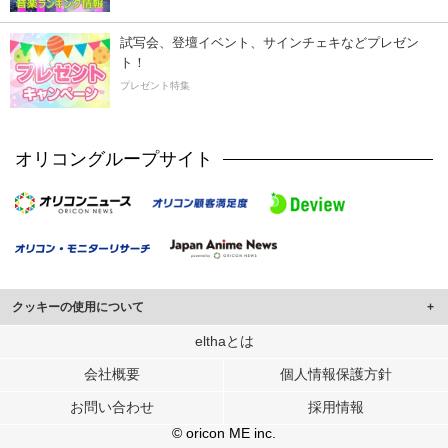
試写会、登壇イベント、サインチェキなどプレゼン
ト！
プレゼント特集
オリコングループサイト
クッキーの使用について
このサイトでは Cookie を使用して、ユーザーに合わせたコンテンツや広告の
elthaとは
表示、ソーシャル メディア機能の提供、広告の表示回数やクリック数の測定を
会社概要
個人情報保護方針
行っています。
また、ユーザーによるサイトの利用状況についても情報を収集し、ソーシャル
お問い合わせ
採用情報
メディアや広告配信、データ解析の各パートナーに提供しています。
各パートナーは、この情報とユーザーが各パートナーに提供した他の情報や、
© oricon ME inc.
ユーザーが各パートナーのサービスを使用したときに収集した他の情報を組み