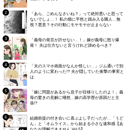
「あら、ごめんなさいね？」って絶対悪いと思って
ないでしょ…！ 私の畑に平然と踏み入る隣人…無
視？悪意？その行動にモヤモヤが止まらない
「義母の発言が許せない…！」嫁が義母に怒り爆
発！ 夫は仕方ないと言うけれど諦めるべき？
「夫のスマホ画面がなんか怪しい…」ジム通いで別
人のように変わった!? 夫が隠していた衝撃の事実と
は
「嫁に問題があるから息子が目移りしたのよ！」義
母の驚きの見解に唖然…嫁の高学歴が原因だと主
張!?
結婚前提の付き合いに喜ぶよし子だったが…「うど
ん」と「オムライス」から始まる小さな違和感【あ
なたが理解できません Vol.5】