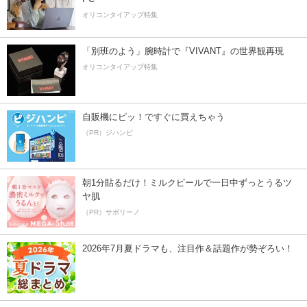
オリコンタイアップ特集
「別班のよう」腕時計で『VIVANT』の世界観再現
オリコンタイアップ特集
自販機にピッ！ですぐに買えちゃう
（PR）ジハンピ
朝1分貼るだけ！ミルクピールで一日中ずっとうるツ
ヤ肌
（PR）サボリーノ
2026年7月夏ドラマも、注目作＆話題作が勢ぞろい！