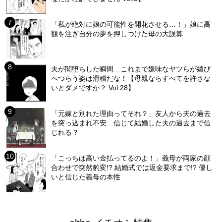
「私が絶対に娘の可能性を開花させる…！」娘に高
額を注ぎ自分の夢を押しつけた母の大誤算
夫が闇堕ちした瞬間…これまで嫌味なヤツらが媚び
へつらう姿は滑稽だな！【母親ならすべてを許さな
いとダメですか？ Vol.28】
「元嫁と別れた理由ってそれ？」友人から夫の過去
を突っ込まれ不安…信じて結婚した夫の過去まで信
じれる？
「こっちは高い金払ってるのよ！」義母が両家の顔
合わせで突然豹変!? 結婚式では返金要求まで!? 優し
いと信じた義母の本性