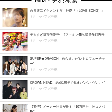
eltha イチオシ特集
向井康二イケメンすぎ！純愛『（LOVE SONG）』
オリコンタイアップ特集
デカすぎ都市伝説発生!?ファミマ45％増量作戦再来
オリコンタイアップ特集
SUPER★DRAGON、自ら描いた”レトロフューチャ
ー”
オリコンタイアップ特集
CROWN HEAD、結成1周年で見えた”バンドらしさ”
オリコンタイアップ特集
【驚愕】メーカー社員が推す「10万円台」神コスパ
PC