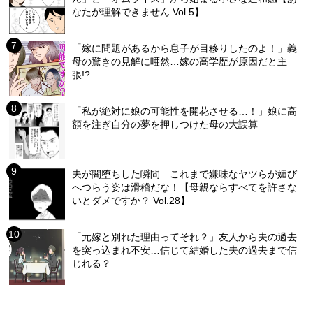
なたが理解できません Vol.5】
「嫁に問題があるから息子が目移りしたのよ！」義
母の驚きの見解に唖然…嫁の高学歴が原因だと主
張!?
「私が絶対に娘の可能性を開花させる…！」娘に高
額を注ぎ自分の夢を押しつけた母の大誤算
夫が闇堕ちした瞬間…これまで嫌味なヤツらが媚び
へつらう姿は滑稽だな！【母親ならすべてを許さな
いとダメですか？ Vol.28】
「元嫁と別れた理由ってそれ？」友人から夫の過去
を突っ込まれ不安…信じて結婚した夫の過去まで信
じれる？