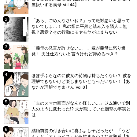
屋扱いする義母 Vol.44】
「あら、ごめんなさいね？」って絶対悪いと思って
ないでしょ…！ 私の畑に平然と踏み入る隣人…無
視？悪意？その行動にモヤモヤが止まらない
「義母の発言が許せない…！」嫁が義母に怒り爆
発！ 夫は仕方ないと言うけれど諦めるべき？
ほぼ手ぶらなのに彼女の荷物は持ちたくない？ 彼を
理解できないけど楽しまないともったいない！【あ
なたが理解できません Vol.8】
「夫のスマホ画面がなんか怪しい…」ジム通いで別
人のように変わった!? 夫が隠していた衝撃の事実と
は
結婚前提の付き合いに喜ぶよし子だったが…「うど
ん」と「オムライス」から始まる小さな違和感【あ