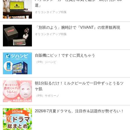
選」
オリコンタイアップ特集
「別班のよう」腕時計で『VIVANT』の世界観再現
オリコンタイアップ特集
自販機にピッ！ですぐに買えちゃう
（PR）ジハンピ
朝1分貼るだけ！ミルクピールで一日中ずっとうるツ
ヤ肌
（PR）サボリーノ
2026年7月夏ドラマも、注目作＆話題作が勢ぞろい！