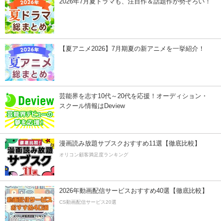
2026年7月夏ドラマも、注目作＆話題作が勢ぞろい！
【夏アニメ2026】7月期夏の新アニメを一挙紹介！
芸能界を志す10代～20代を応援！オーディション・
スクール情報はDeview
漫画読み放題サブスクおすすめ11選【徹底比較】
オリコン顧客満足度ランキング
2026年動画配信サービスおすすめ40選【徹底比較】
CS動画配信サービス20選