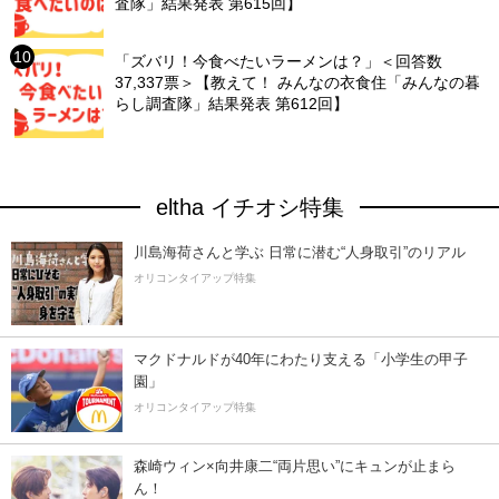
査隊」結果発表 第615回】
「ズバリ！今食べたいラーメンは？」＜回答数
37,337票＞【教えて！ みんなの衣食住「みんなの暮
らし調査隊」結果発表 第612回】
eltha イチオシ特集
川島海荷さんと学ぶ 日常に潜む“人身取引”のリアル
オリコンタイアップ特集
マクドナルドが40年にわたり支える「小学生の甲子
園」
オリコンタイアップ特集
森崎ウィン×向井康二“両片思い”にキュンが止まら
ん！