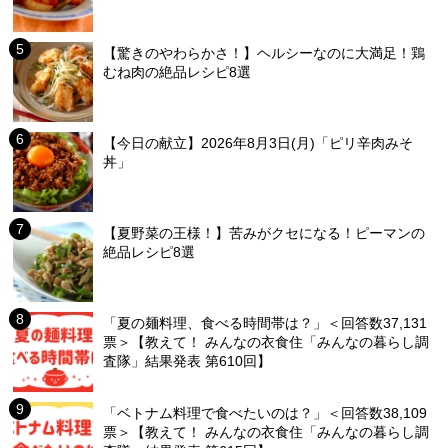
【驚きのやわらかさ！】ヘルシーなのに大満足！鶏
むね肉の絶品レシピ8選
【今日の献立】2026年8月3日(月)「ピリ辛肉みそ
丼」
【夏野菜の王様！】苦みがクセになる！ピーマンの
絶品レシピ8選
「夏の麺料理、食べる時間帯は？」＜回答数37,131
票＞【教えて！ みんなの衣食住「みんなの暮らし調
査隊」結果発表 第610回】
「ベトナム料理で食べたいのは？」＜回答数38,109
票＞【教えて！ みんなの衣食住「みんなの暮らし調