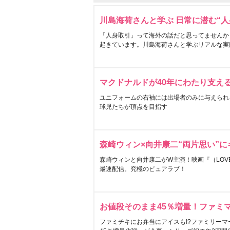
川島海荷さんと学ぶ 日常に潜む“人
「人身取引」って海外の話だと思ってませんか
起きています。川島海荷さんと学ぶリアルな実
マクドナルドが40年にわたり支え
ユニフォームの右袖には出場者のみに与えられ
球児たちが頂点を目指す
森崎ウィン×向井康二“両片思い”
森崎ウィンと向井康二がW主演！映画『（LOVE S
最速配信。究極のピュアラブ！
お値段そのまま45％増量！ファミ
ファミチキにお弁当にアイスも!?ファミリーマ