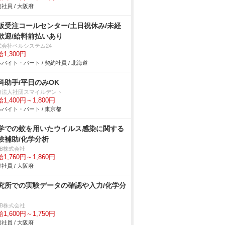
社員 / 大阪府
販受注コールセンター/土日祝休み/未経
歓迎/給料前払いあり
式会社ベルシステム24
1,300円
バイト・パート / 契約社員 / 北海道
科助手/平日のみOK
療法人社団スマイルデント
1,400円～1,800円
バイト・パート / 東京都
学での蚊を用いたウイルス感染に関する
験補助/化学分析
DB株式会社
1,760円～1,860円
社員 / 大阪府
究所での実験データの確認や入力/化学分
DB株式会社
1,600円～1,750円
社員 / 大阪府