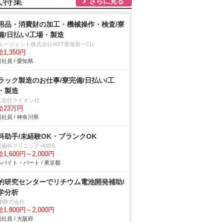
人特集
さらに見る
用品・消費財の加工・機械操作・検査/寮
備/日払い/工場・製造
Tエージェント株式会社AGT東海第一CU
1,350円
社員 / 愛知県
ラック製造のお仕事/寮完備/日払い/工
・製造
式会社ライオン社
給23万円
社員 / 神奈川県
科助手/未経験OK・ブランクOK
歯科クリニック+KIDS
1,600円～2,000円
バイト・パート / 東京都
的研究センターでリチウム電池開発補助/
学分析
DB株式会社
1,800円～2,000円
社員 / 大阪府