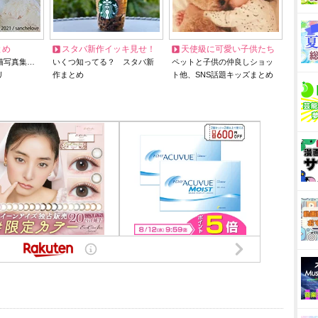
とめ
スタバ新作イッキ見せ！
天使級に可愛い子供たち
猫写真集…
いくつ知ってる？ スタバ新
ペットと子供の仲良しショッ
リ
作まとめ
ト他、SNS話題キッズまとめ