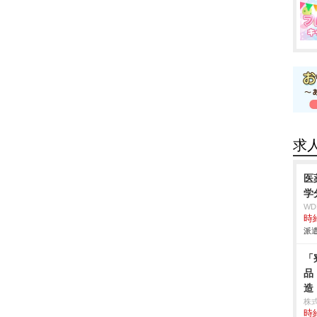
求
医
学
W
時給
派遣
「
品
造
株
時給