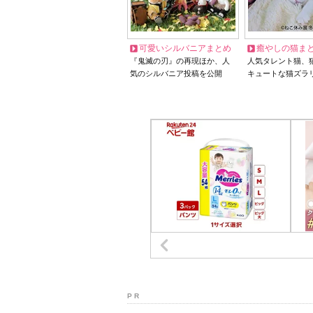
可愛いシルバニアまとめ
癒やしの猫ま
『鬼滅の刃』の再現ほか、人
人気タレント猫、
気のシルバニア投稿を公開
キュートな猫ズラ
P R