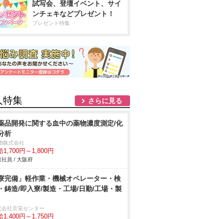
試写会、登壇イベント、サイ
ンチェキなどプレゼント！
プレゼント特集
人特集
さらに見る
薬品開発に関する血中の薬物濃度測定/化
分析
DB株式会社
1,700円～1,800円
社員 / 大阪府
寮完備」軽作業・機械オペレーター・検
・鋳造/即入寮/製造・工場/日勤/工場・製
式会社京栄センター
1,400円～1,750円