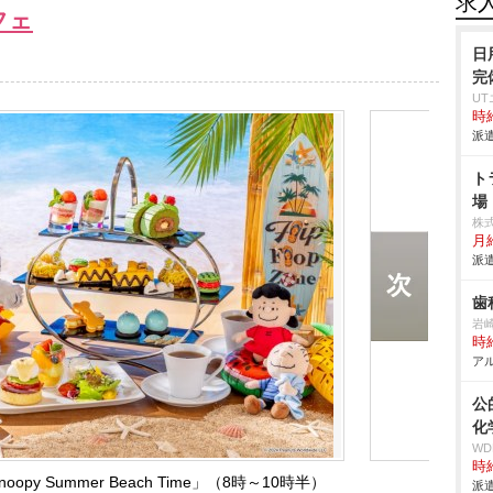
求
フェ
日
完
U
時給
派遣
ト
場
株
月
派遣
歯
崎
時給
アル
公
化
W
時給
y Summer Beach Time」（8時～10時半）
派遣