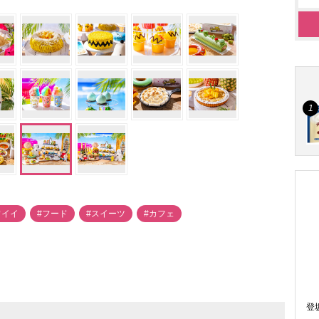
ワイイ
#フード
#スイーツ
#カフェ
登