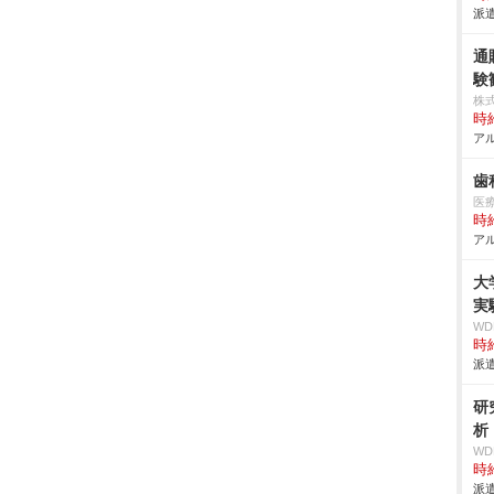
派遣
通
験
株
時給
アル
歯
医
時給
アル
大
実
W
時給
派遣
研
析
W
時給
派遣