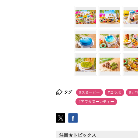
タグ
#スヌーピー
#コラボ
#カ
#アフタヌーンティー
注目★トピックス