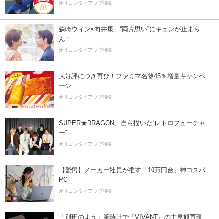
オリコンタイアップ特集
森崎ウィン×向井康二“両片思い”にキュンが止まら
ん！
オリコンタイアップ特集
大好評につき再び！ファミマ名物45％増量キャンペ
ーン
オリコンタイアップ特集
SUPER★DRAGON、自ら描いた”レトロフューチャ
ー”
オリコンタイアップ特集
【驚愕】メーカー社員が推す「10万円台」神コスパ
PC
オリコンタイアップ特集
「別班のよう」腕時計で『VIVANT』の世界観再現