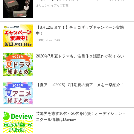
オリコンタイアップ特集
【8月12日まで！】チョコザップキャンペーン実施
中！
（PR）chocoZAP
2026年7月夏ドラマも、注目作＆話題作が勢ぞろい！
【夏アニメ2026】7月期夏の新アニメを一挙紹介！
芸能界を志す10代～20代を応援！オーディション・
スクール情報はDeview