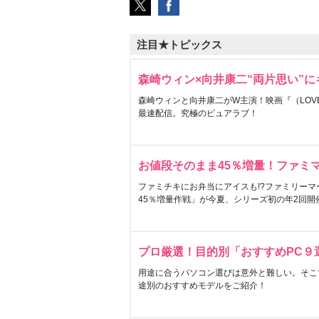
注目★トピックス
森崎ウィン×向井康二“両片思い”
森崎ウィンと向井康二がW主演！映画『（LOVE S
最速配信。究極のピュアラブ！
お値段そのまま45％増量！ファミ
ファミチキにお弁当にアイスも!?ファミリーマ
45％増量作戦」が今夏、シリーズ初の年2回開
プロ厳選！目的別「おすすめPC９
用途に合うパソコン選びは意外と難しい。そこ
途別のおすすめモデルをご紹介！