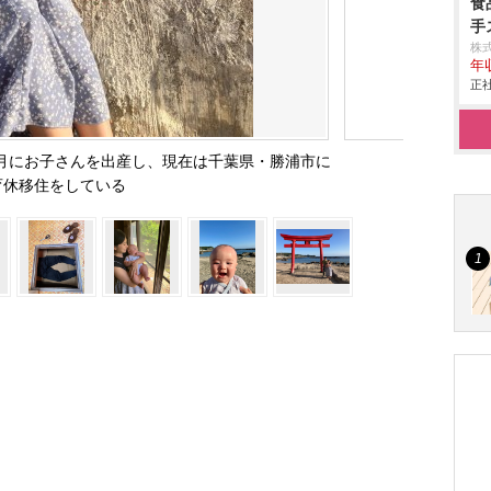
食
手
株
年
正社
1月にお子さんを出産し、現在は千葉県・勝浦市に
育休移住をしている