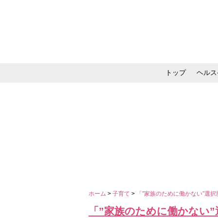
トップ
ヘルス
メイク・コスメ・スキ
ホーム
>
子育て
>
「”家族のために働かない”選
「”家族のために働かない