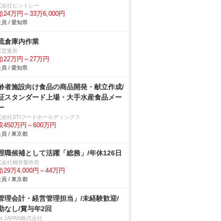
式会社ピットレー
24万円～33万6,000円
員 / 愛知県
流倉庫内作業
冨営業所
給22万円～27万円
員 / 愛知県
齢者施設向け食品の商品開発・献立作成/
証スタンダード上場・大手水産食品メー
ー
式会社STIフードホールディングス
収450万円～600万円
員 / 東京都
理職候補として活躍「総務」/年休126日
式会社桐井製作所
29万4,000円～44万円
員 / 東京都
管理会計・経営管理担当」/未経験歓迎/
勤なし/賞与年2回
N JAPAN株式会社