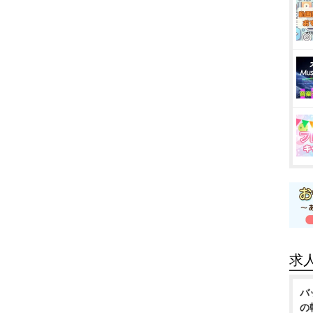
求
バ
の