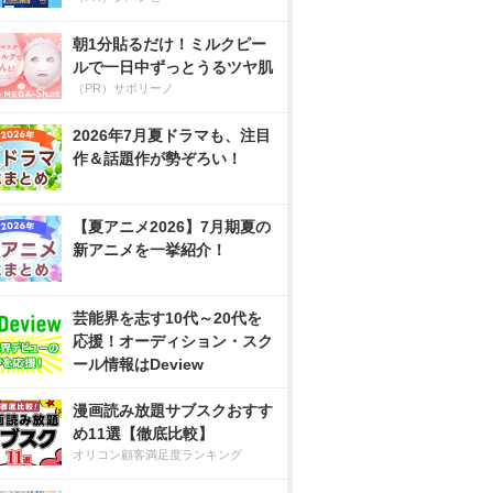
朝1分貼るだけ！ミルクピー
ルで一日中ずっとうるツヤ肌
（PR）サボリーノ
2026年7月夏ドラマも、注目
作＆話題作が勢ぞろい！
【夏アニメ2026】7月期夏の
新アニメを一挙紹介！
芸能界を志す10代～20代を
応援！オーディション・スク
ール情報はDeview
漫画読み放題サブスクおすす
め11選【徹底比較】
オリコン顧客満足度ランキング