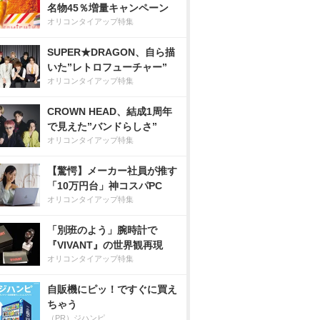
名物45％増量キャンペーン
オリコンタイアップ特集
SUPER★DRAGON、自ら描
いた”レトロフューチャー”
オリコンタイアップ特集
CROWN HEAD、結成1周年
で見えた”バンドらしさ”
オリコンタイアップ特集
【驚愕】メーカー社員が推す
「10万円台」神コスパPC
オリコンタイアップ特集
「別班のよう」腕時計で
『VIVANT』の世界観再現
オリコンタイアップ特集
自販機にピッ！ですぐに買え
ちゃう
（PR）ジハンピ