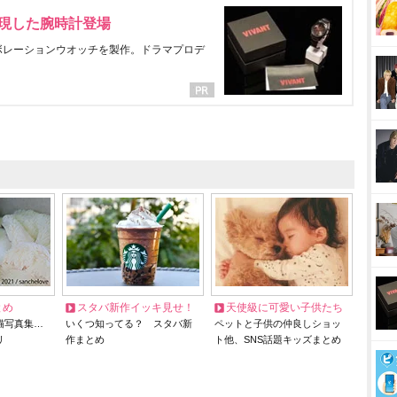
表現した腕時計登場
ラボレーションウオッチを製作。ドラマプロデ
とめ
スタバ新作イッキ見せ！
天使級に可愛い子供たち
猫写真集…
いくつ知ってる？ スタバ新
ペットと子供の仲良しショッ
リ
作まとめ
ト他、SNS話題キッズまとめ