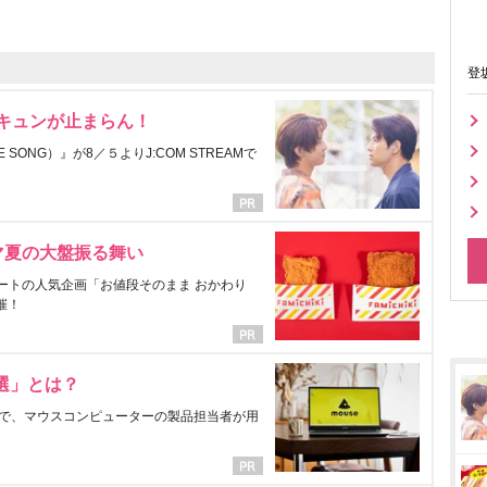
登
にキュンが止まらん！
ONG）』が8／５よりJ:COM STREAMで
マ夏の大盤振る舞い
ートの人気企画「お値段そのまま おかわり
催！
選」とは？
で、マウスコンピューターの製品担当者が用