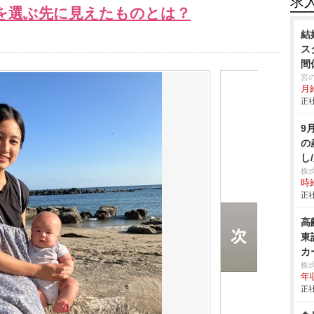
求
”を選ぶ先に見えたものとは？
結
ス
間
宮
月
正社
9
の
し
株
時給
正社
高
東
カ
株
年
正社