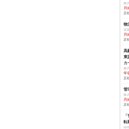
株
月給
正社
物
弥
月
正社
高
東
カ
株
年
正社
管
株
月給
正社
「
転
NH