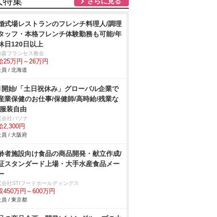
人特集
さらに見る
婚式場レストランのフレンチ料理人/調理
タッフ・本格フレンチ体験勤務も可能/年
休日120日以上
の森フランセス教会
給25万円～26万円
員 / 北海道
月開始/「土日祝休み」グローバル企業で
産業保健のお仕事/保健師/高時給/残業な
/服装自由
式会社パソナ
2,300円
員 / 大阪府
齢者施設向け食品の商品開発・献立作成/
証スタンダード上場・大手水産食品メー
ー
式会社STIフードホールディングス
収450万円～600万円
員 / 東京都