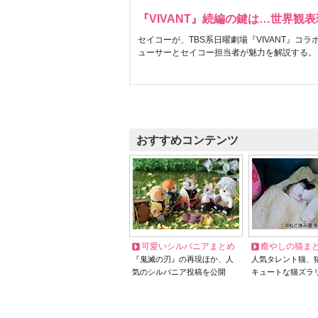
『VIVANT』続編の鍵は…世界観
セイコーが、TBS系日曜劇場『VIVANT』コ
ューサーとセイコー担当者が魅力を解説する。
おすすめコンテンツ
可愛いシルバニアまとめ
癒やしの猫ま
『鬼滅の刃』の再現ほか、人
人気タレント猫、
気のシルバニア投稿を公開
キュートな猫ズラ