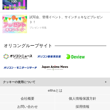
試写会、登壇イベント、サインチェキなどプレゼン
ト！
プレゼント特集
オリコングループサイト
クッキーの使用について
このサイトでは Cookie を使用して、ユーザーに合わせたコンテンツや広告の
elthaとは
表示、ソーシャル メディア機能の提供、広告の表示回数やクリック数の測定を
会社概要
個人情報保護方針
行っています。
また、ユーザーによるサイトの利用状況についても情報を収集し、ソーシャル
お問い合わせ
採用情報
メディアや広告配信、データ解析の各パートナーに提供しています。