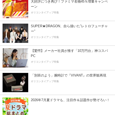
大好評につき再び！ファミマ名物45％増量キャンペ
ーン
オリコンタイアップ特集
SUPER★DRAGON、自ら描いた”レトロフューチャ
ー”
オリコンタイアップ特集
【驚愕】メーカー社員が推す「10万円台」神コスパ
PC
オリコンタイアップ特集
「別班のよう」腕時計で『VIVANT』の世界観再現
オリコンタイアップ特集
2026年7月夏ドラマも、注目作＆話題作が勢ぞろい！