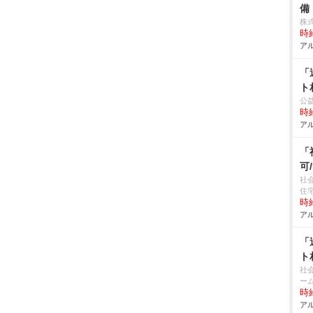
備
株
時給
アル
「
ト
公
時給
アル
「
可
社
住
時給
アル
「
ト
社
ー
時給
アル