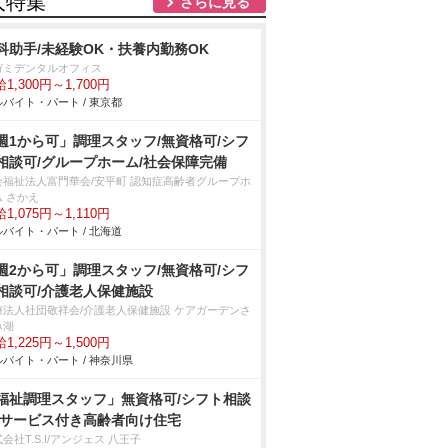
人特集
さらに見る
科助手/未経験OK・扶養内勤務OK
ガミデンタルオフィス
1,300円～1,700円
バイト・パート / 東京都
週1から可」調理スタッフ/無資格可/シフ
相談可/グループホーム/社会保障完備
会福祉法人富門華会/安平町 認知症高齢者グループホ
ム さかえ
1,075円～1,110円
バイト・パート / 北海道
週2から可」調理スタッフ/無資格可/シフ
相談可/介護老人保健施設
療法人社団敬祥会/介護老人保健施設 ケアガーデンさ
み湖
1,225円～1,500円
バイト・パート / 神奈川県
福祉調理スタッフ」無資格可/シフト相談
/サービス付き高齢者向け住宅
会社T.S.I/アンジェス 八王子