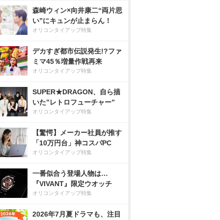
森崎ウィン×向井康二“両片思
い”にキュンが止まらん！
オリコンタイアップ特集
デカすぎ都市伝説発生!?ファ
ミマ45％増量作戦再来
オリコンタイアップ特集
SUPER★DRAGON、自ら描
いた”レトロフューチャー”
オリコンタイアップ特集
【驚愕】メーカー社員が推す
「10万円台」神コスパPC
オリコンタイアップ特集
一番似合う登場人物は…
『VIVANT』限定ウオッチ
オリコンタイアップ特集
2026年7月夏ドラマも、注目