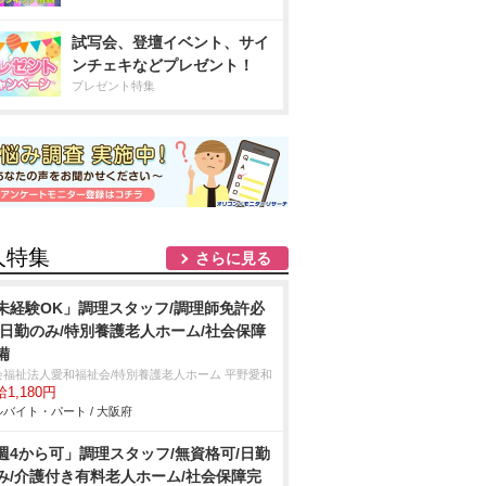
試写会、登壇イベント、サイ
ンチェキなどプレゼント！
プレゼント特集
人特集
さらに見る
未経験OK」調理スタッフ/調理師免許必
/日勤のみ/特別養護老人ホーム/社会保障
備
会福祉法人愛和福祉会/特別養護老人ホーム 平野愛和
1,180円
バイト・パート / 大阪府
週4から可」調理スタッフ/無資格可/日勤
み/介護付き有料老人ホーム/社会保障完