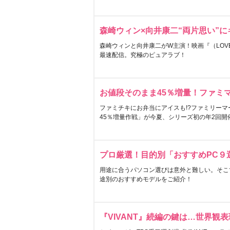
森崎ウィン×向井康二“両片思い”
森崎ウィンと向井康二がW主演！映画『（LOVE S
最速配信。究極のピュアラブ！
お値段そのまま45％増量！ファミ
ファミチキにお弁当にアイスも!?ファミリーマ
45％増量作戦」が今夏、シリーズ初の年2回開
プロ厳選！目的別「おすすめPC９
用途に合うパソコン選びは意外と難しい。そこ
途別のおすすめモデルをご紹介！
『VIVANT』続編の鍵は…世界観