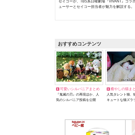
セイコーが、TBS系日曜劇場『VIVANT』コ
ューサーとセイコー担当者が魅力を解説する。
おすすめコンテンツ
可愛いシルバニアまとめ
癒やしの猫ま
『鬼滅の刃』の再現ほか、人
人気タレント猫、
気のシルバニア投稿を公開
キュートな猫ズラ