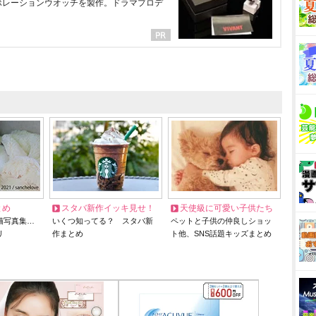
ラボレーションウオッチを製作。ドラマプロデ
とめ
スタバ新作イッキ見せ！
天使級に可愛い子供たち
猫写真集…
いくつ知ってる？ スタバ新
ペットと子供の仲良しショッ
リ
作まとめ
ト他、SNS話題キッズまとめ