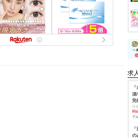
求
「
須
完
社
時給
アル
「
の