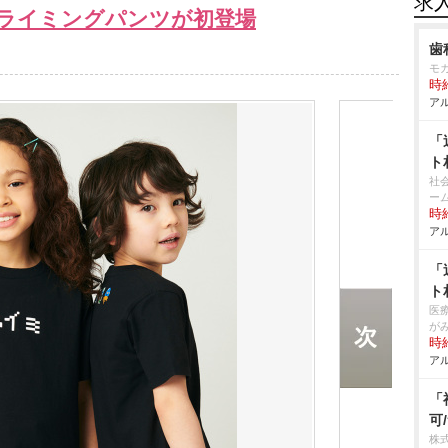
求
ライミングパンツが初登場
歯
モ
時給
アル
「
ト
社
ー
時給
アル
「
ト
医
が
時給
アル
「
可
株式