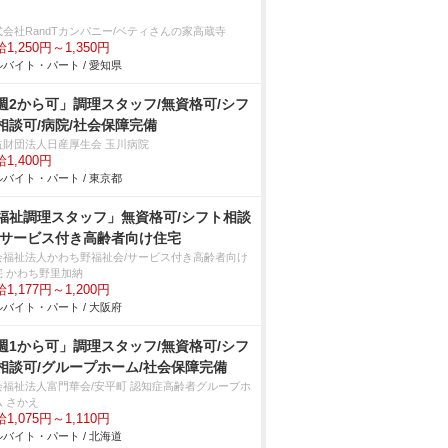
式会社RandTカンパニー/ベティさんの家高蔵寺
1,250円～1,350円
バイト・パート / 愛知県
週2から可」調理スタッフ/無資格可/シフ
相談可/病院/社会保障完備
益財団法人日産厚生会 玉川病院
1,400円
バイト・パート / 東京都
福祉調理スタッフ」無資格可/シフト相談
/サービス付き高齢者向け住宅
会福祉法人かわち野福祉会/サービス付き高齢者向け
宅 かわち野里加納
1,177円～1,200円
バイト・パート / 大阪府
週1から可」調理スタッフ/無資格可/シフ
相談可/グループホーム/社会保障完備
会福祉法人富門華会/安平町 認知症高齢者グループホ
ム さかえ
1,075円～1,110円
バイト・パート / 北海道