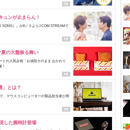
にキュンが止まらん！
ONG）』が8／５よりJ:COM STREAMで
マ夏の大盤振る舞い
ートの人気企画「お値段そのまま おかわり
催！
選」とは？
で、マウスコンピューターの製品担当者が用
表現した腕時計登場