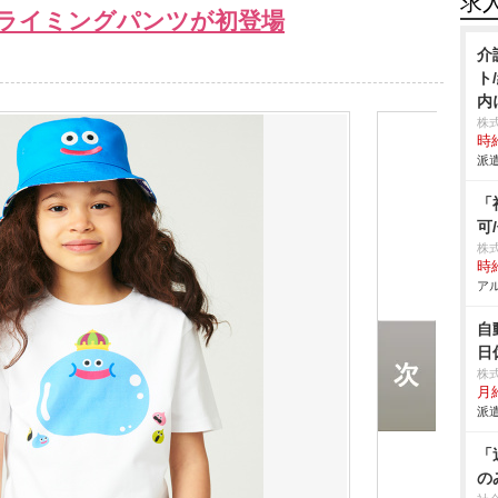
求
ライミングパンツが初登場
介
ト
内
株
時給
派遣
「
可
株
時給
アル
自
日
株
月給
派遣
「
の