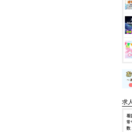
求
看
常
数