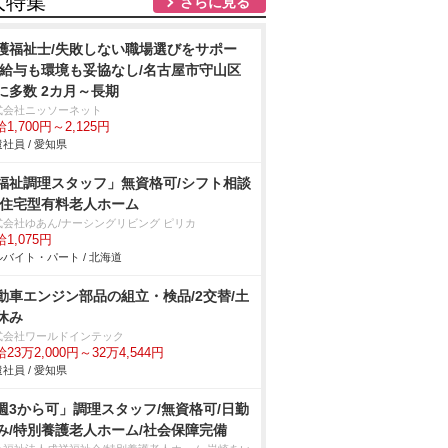
人特集
さらに見る
護福祉士/失敗しない職場選びをサポー
/給与も環境も妥協なし/名古屋市守山区
に多数 2カ月～長期
式会社ニッソーネット
1,700円～2,125円
社員 / 愛知県
福祉調理スタッフ」無資格可/シフト相談
/住宅型有料老人ホーム
式会社ゆあん/ナーシングリビング ピリカ
1,075円
バイト・パート / 北海道
動車エンジン部品の組立・検品/2交替/土
休み
式会社ワールドインテック
23万2,000円～32万4,544円
社員 / 愛知県
週3から可」調理スタッフ/無資格可/日勤
み/特別養護老人ホーム/社会保障完備