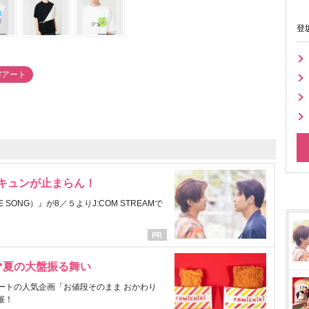
登
#アート
にキュンが止まらん！
ONG）』が8／５よりJ:COM STREAMで
マ夏の大盤振る舞い
ートの人気企画「お値段そのまま おかわり
催！