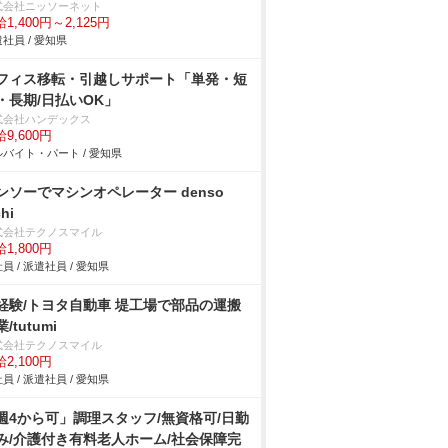
式会社ニッソーネット
1,400円～2,125円
社員 / 愛知県
フィス移転・引越しサポート「単発・短
・長期/日払いOK」
式会社ハンデックス
9,600円
バイト・パート / 愛知県
ンソーでマシンオペレーター denso
chi
式会社テクノスマイル
1,800円
員 / 派遣社員 / 愛知県
経験/トヨタ自動車 堤工場で部品の運搬
/tutumi
式会社テクノスマイル
2,100円
員 / 派遣社員 / 愛知県
週4から可」調理スタッフ/無資格可/日勤
み/介護付き有料老人ホーム/社会保障完