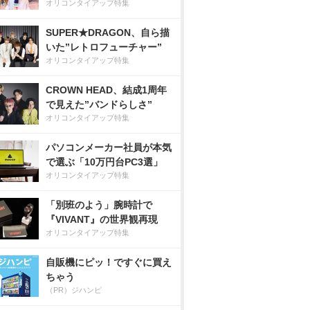
オリコンタイアップ特集
SUPER★DRAGON、自ら描
いた”レトロフューチャー”
オリコンタイアップ特集
CROWN HEAD、結成1周年
で見えた”バンドらしさ”
オリコンタイアップ特集
パソコンメーカー社員が本気
で選ぶ「10万円台PC3選」
オリコンタイアップ特集
「別班のよう」腕時計で
『VIVANT』の世界観再現
オリコンタイアップ特集
自販機にピッ！ですぐに買え
ちゃう
（PR）ジハンピ