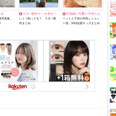
とめ
スタバ新作イッキ見せ！
天使級に可愛い子供たち
猫写真集…
いくつ知ってる？ スタバ新
ペットと子供の仲良しショッ
リ
作まとめ
ト他、SNS話題キッズまとめ