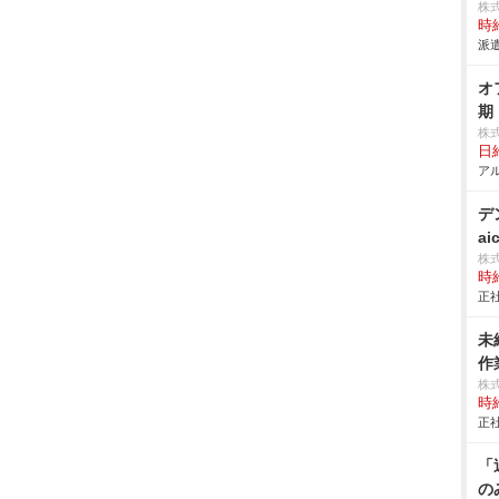
株
時給
派遣
オ
期
株
日給
アル
デ
ai
株
時給
正社
未
作業
株
時給
正社
「
の