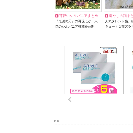
可愛いシルバニアまとめ
癒やしの猫ま
『鬼滅の刃』の再現ほか、人
人気タレント猫、
気のシルバニア投稿を公開
キュートな猫ズラ
P R