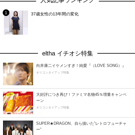
人気記事ランキング
37歳女性の13年間の変化
eltha イチオシ特集
向井康二イケメンすぎ！純愛『（LOVE SONG）』
オリコンタイアップ特集
大好評につき再び！ファミマ名物45％増量キャンペ
ーン
オリコンタイアップ特集
SUPER★DRAGON、自ら描いた”レトロフューチャ
ー”