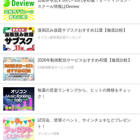
芸能界を志す10代～20代を応援！オーディション・
スクール情報はDeview
漫画読み放題サブスクおすすめ11選【徹底比較】
オリコン顧客満足度ランキング
2026年動画配信サービスおすすめ40選【徹底比較】
CS動画配信サービス20選
毎週の音楽ランキングから、ヒットの推移をチェッ
ク！
試写会、登壇イベント、サインチェキなどプレゼン
ト！
プレゼント特集