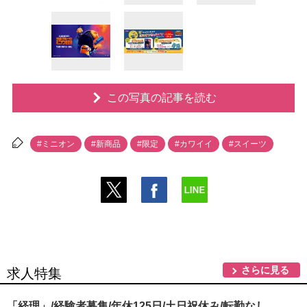
この写真の記事を読む
#ミニオン
#新商品
#限定
#カワイイ
#スイーツ
さらに見る
求人特集
「経理」/経験者募集/年休125日/土日祝休み/転勤なし