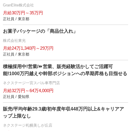
GranElite株式会社
月給30万円～35万円
正社員 / 東京都
お菓子パッケージの「商品仕入れ」
株式会社東光
月給24万1,340円～29万円
正社員 / 東京都
積極採用中!営業/⏩️営業、販売経験活かしてご活躍可
能!1000万円越えや幹部ポジションへの早期昇格も目指せる
ネクステージ一宮スバル車専門店
月給32万円～64万4,000円
正社員 / 愛知県
販売/平均年齢29.3歳/初年度年収448万円以上&キャリアア
ップ上限なし
ネクステージ札幌美しが丘店