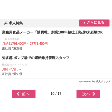
さらに見る
求人特集
業務用食品メーカー「購買職」創業100年超/土日祝休/未経験OK
カネク株式会社
月給21万6,400円～27万3,400円
正社員 / 東京都
知多郡 ポンプ場での運転維持管理スタッフ
株式会社アイ・メッツ
月給22万円～
正社員 / 愛知県
sponsored by 求人ボックス
10 / 17
前へ
次へ