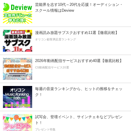
芸能界を志す10代～20代を応援！オーディション・
スクール情報はDeview
漫画読み放題サブスクおすすめ11選【徹底比較】
オリコン顧客満足度ランキング
2026年動画配信サービスおすすめ40選【徹底比較】
CS動画配信サービス20選
毎週の音楽ランキングから、ヒットの推移をチェッ
ク！
試写会、登壇イベント、サインチェキなどプレゼン
ト！
プレゼント特集