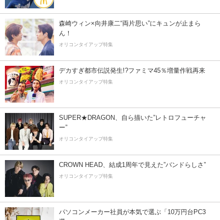
森崎ウィン×向井康二“両片思い”にキュンが止まら
ん！
オリコンタイアップ特集
デカすぎ都市伝説発生!?ファミマ45％増量作戦再来
オリコンタイアップ特集
SUPER★DRAGON、自ら描いた”レトロフューチャ
ー”
オリコンタイアップ特集
CROWN HEAD、結成1周年で見えた”バンドらしさ”
オリコンタイアップ特集
パソコンメーカー社員が本気で選ぶ「10万円台PC3