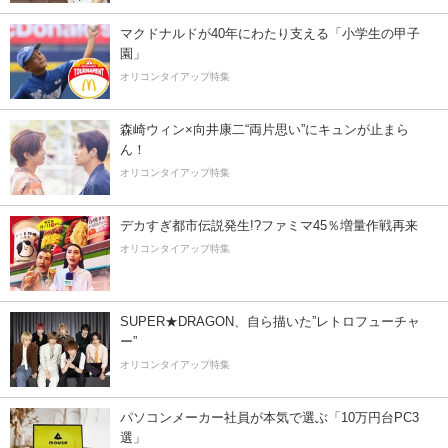
マクドナルドが40年にわたり支える「小学生の甲子
園」
オリコンタイアップ特集
森崎ウィン×向井康二“両片思い”にキュンが止まら
ん！
オリコンタイアップ特集
デカすぎ都市伝説発生!?ファミマ45％増量作戦再来
オリコンタイアップ特集
SUPER★DRAGON、自ら描いた”レトロフューチャ
ー”
オリコンタイアップ特集
パソコンメーカー社員が本気で選ぶ「10万円台PC3
選」