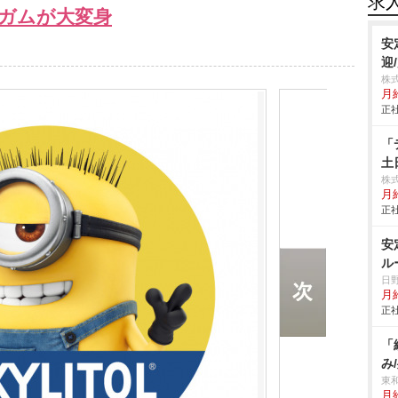
求
ガムが大変身
安
迎
株
月
正社
「
土
株
月給
正社
安
ル
日
月
正社
「
み
東
月