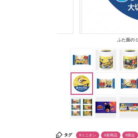
ふた面の
タグ
#ミニオン
#新商品
#限定