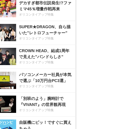
デカすぎ都市伝説発生!?ファ
ミマ45％増量作戦再来
オリコンタイアップ特集
SUPER★DRAGON、自ら描
いた”レトロフューチャー”
オリコンタイアップ特集
CROWN HEAD、結成1周年
で見えた”バンドらしさ”
オリコンタイアップ特集
パソコンメーカー社員が本気
で選ぶ「10万円台PC3選」
オリコンタイアップ特集
「別班のよう」腕時計で
『VIVANT』の世界観再現
オリコンタイアップ特集
自販機にピッ！ですぐに買え
ちゃう