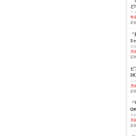
「
ど
ア
年
正社
「
3
笹
月
正社
ピ
2
ジ
月
正社
「
O
学
月給
正社