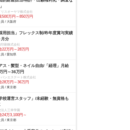
知的財産担当/特許・出願権利化・調査な
/」
イリスオーヤマ株式会社
収500万円～850万円
員 / 大阪府
採用担当」フレックス制/昨年度賞与実績
ヶ月分
徳印刷株式会社
給22万円～28万円
員 / 愛知県
アス・髪型・ネイル自由/「経理」月給
8万円～36万円
ャパンエステート株式会社
給28万円～36万円
員 / 東京都
学校運営スタッフ」/未経験・無資格も
K
校法人三幸学園
24万3,100円～
員 / 東京都