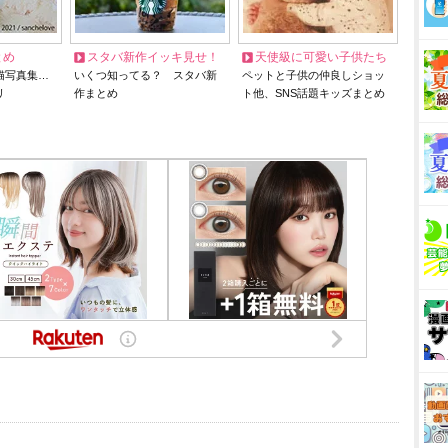
とめ
スタバ新作イッキ見せ！
天使級に可愛い子供たち
猫写真集…
いくつ知ってる？ スタバ新
ペットと子供の仲良しショッ
リ
作まとめ
ト他、SNS話題キッズまとめ