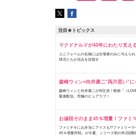
注目★トピックス
マクドナルドが40年にわたり支え
ユニフォームの右袖には出場者のみに与えられ
球児たちが頂点を目指す
森崎ウィン×向井康二“両片思い”
森崎ウィンと向井康二がW主演！映画『（LOVE S
最速配信。究極のピュアラブ！
お値段そのまま45％増量！ファミ
ファミチキにお弁当にアイスも!?ファミリーマ
45％増量作戦」が今夏、シリーズ初の年2回開