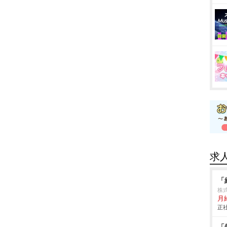
求
「
株
月給
正社