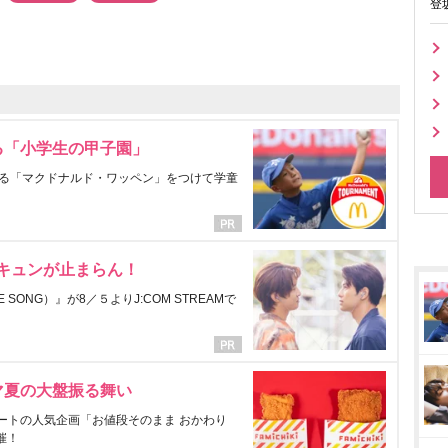
登
る「小学生の甲子園」
る「マクドナルド・ワッペン」をつけて学童
にキュンが止まらん！
ONG）』が8／５よりJ:COM STREAMで
マ夏の大盤振る舞い
ートの人気企画「お値段そのまま おかわり
催！