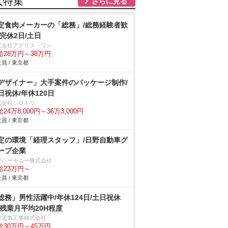
人特集
さらに見る
定食肉メーカーの「総務」/総務経験者歓
/完休2日/土日
式会社アグリス・ワン
給28万円～38万円
員 / 東京都
デザイナー」大手案件のパッケージ制作/
日祝休/年休120日
式会社シロトリ
24万8,000円～36万3,000円
員 / 東京都
定の環境「経理スタッフ」/日野自動車グ
ープ企業
野ハーモニー株式会社
給23万円～
員 / 東京都
総務」男性活躍中/年休124日/土日祝休
/残業月平均20H程度
和電気工事株式会社
給30万円～45万円