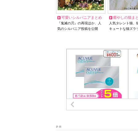
可愛いシルバニアまとめ
癒やしの猫ま
『鬼滅の刃』の再現ほか、人
人気タレント猫、
気のシルバニア投稿を公開
キュートな猫ズラ
P R