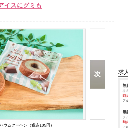
アイスにグミも
求
無
株
時給
アル
無
タ
時給
バウムクーヘン（税込185円）
アル