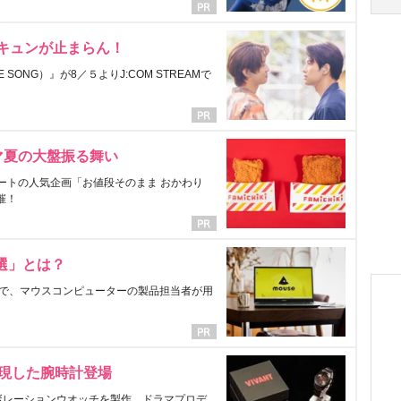
にキュンが止まらん！
ONG）』が8／５よりJ:COM STREAMで
マ夏の大盤振る舞い
ートの人気企画「お値段そのまま おかわり
催！
選」とは？
で、マウスコンピューターの製品担当者が用
表現した腕時計登場
ラボレーションウオッチを製作。ドラマプロデ