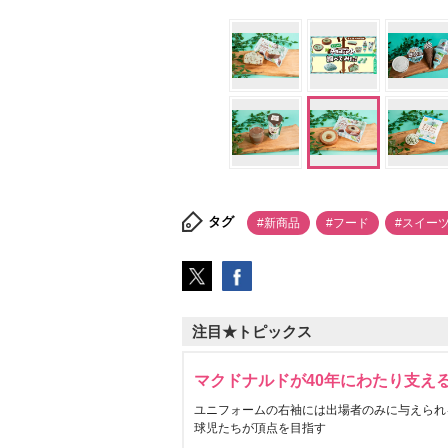
タグ
#新商品
#フード
#スイー
注目★トピックス
マクドナルドが40年にわたり支え
ユニフォームの右袖には出場者のみに与えられ
球児たちが頂点を目指す