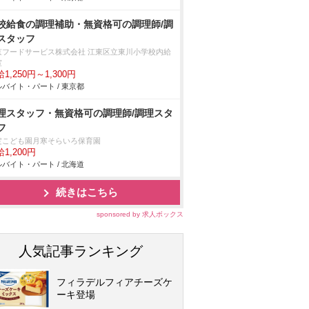
校給食の調理補助・無資格可の調理師/調
スタッフ
京フードサービス株式会社 江東区立東川小学校内給
室
1,250円～1,300円
バイト・パート / 東京都
理スタッフ・無資格可の調理師/調理スタ
フ
定こども園月寒そらいろ保育園
1,200円
バイト・パート / 北海道
続きはこちら
sponsored by 求人ボックス
人気記事ランキング
フィラデルフィアチーズケ
ーキ登場