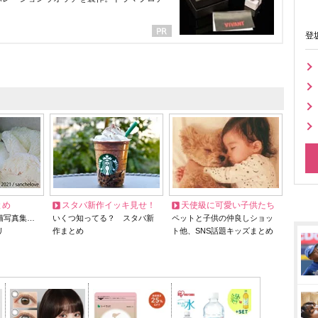
登
とめ
スタバ新作イッキ見せ！
天使級に可愛い子供たち
猫写真集…
いくつ知ってる？ スタバ新
ペットと子供の仲良しショッ
リ
作まとめ
ト他、SNS話題キッズまとめ