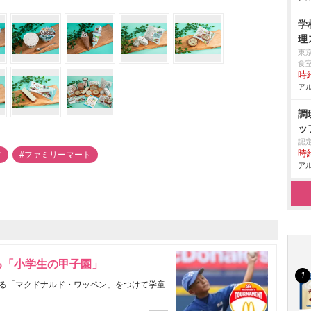
学
理
東
食
時給
アル
調
ッ
認
時給
ツ
#ファミリーマート
アル
る「小学生の甲子園」
る「マクドナルド・ワッペン」をつけて学童