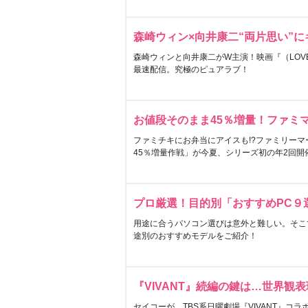
森崎ウィン×向井康二“両片思い”
森崎ウィンと向井康二がW主演！映画『（LOVE S
最速配信。究極のピュアラブ！
お値段そのまま45％増量！ファミ
ファミチキにお弁当にアイスも!?ファミリーマ
45％増量作戦」が今夏、シリーズ初の年2回開
プロ厳選！目的別「おすすめPC９
用途に合うパソコン選びは意外と難しい。そこ
途別のおすすめモデルをご紹介！
『VIVANT』続編の鍵は…世界観
セイコーが、TBS系日曜劇場『VIVANT』コ