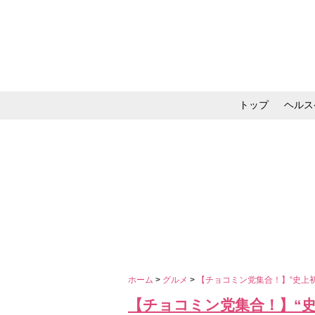
トップ
ヘルス
メイク・コスメ・スキ
ホーム
>
グルメ
>
【チョコミン党集合！】“史上
【チョコミン党集合！】“