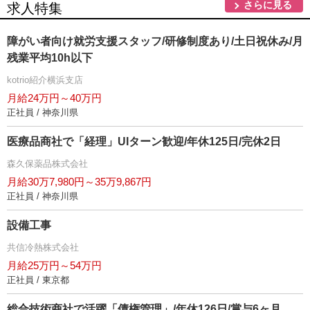
さらに見る
求人特集
障がい者向け就労支援スタッフ/研修制度あり/土日祝休み/月
残業平均10h以下
kotrio紹介横浜支店
月給24万円～40万円
正社員 / 神奈川県
医療品商社で「経理」UIターン歓迎/年休125日/完休2日
森久保薬品株式会社
月給30万7,980円～35万9,867円
正社員 / 神奈川県
設備工事
共信冷熱株式会社
月給25万円～54万円
正社員 / 東京都
総合技術商社で活躍「債権管理」/年休126日/賞与6ヶ月