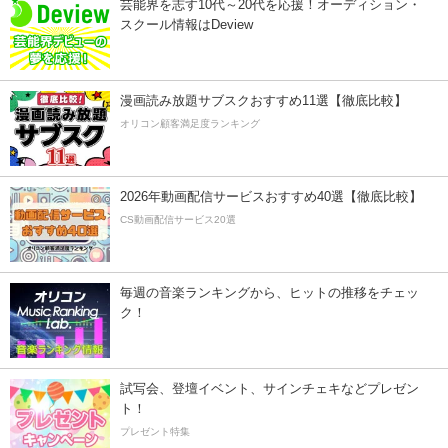
芸能界を志す10代～20代を応援！オーディション・
スクール情報はDeview
漫画読み放題サブスクおすすめ11選【徹底比較】
オリコン顧客満足度ランキング
2026年動画配信サービスおすすめ40選【徹底比較】
CS動画配信サービス20選
毎週の音楽ランキングから、ヒットの推移をチェッ
ク！
試写会、登壇イベント、サインチェキなどプレゼン
ト！
プレゼント特集