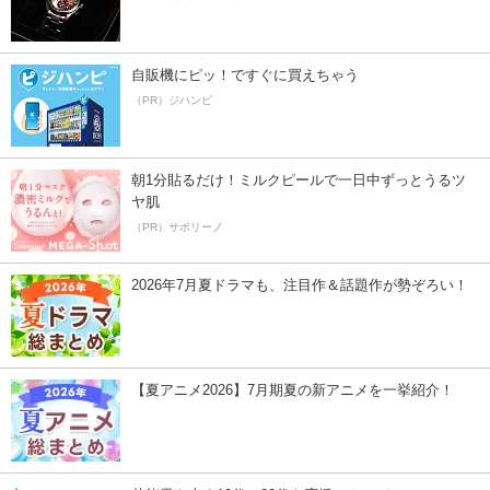
自販機にピッ！ですぐに買えちゃう
（PR）ジハンピ
朝1分貼るだけ！ミルクピールで一日中ずっとうるツ
ヤ肌
（PR）サボリーノ
2026年7月夏ドラマも、注目作＆話題作が勢ぞろい！
【夏アニメ2026】7月期夏の新アニメを一挙紹介！