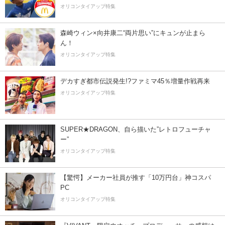
オリコンタイアップ特集
森崎ウィン×向井康二“両片思い”にキュンが止まら
ん！
オリコンタイアップ特集
デカすぎ都市伝説発生!?ファミマ45％増量作戦再来
オリコンタイアップ特集
SUPER★DRAGON、自ら描いた”レトロフューチャ
ー”
オリコンタイアップ特集
【驚愕】メーカー社員が推す「10万円台」神コスパ
PC
オリコンタイアップ特集