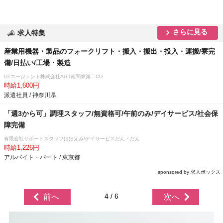
さらに見る
求人特集
産業用機器・製品のフォークリフト・搬入・搬出・投入・運搬/寮完
備/日払い/工場・製造
UTエージェント株式会社AGT南関東第二CU
時給1,600円
派遣社員 / 神奈川県
「週3から可」調理スタッフ/無資格可/午前のみ/デイサービス/社会保
障完備
有限会社サポートスタッフほほえみ/デイサービスだん・だん
時給1,226円
アルバイト・パート / 東京都
sponsored by 求人ボックス
4 / 6
前へ
次へ