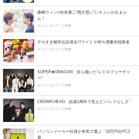
森崎ウィン×向井康二“両片思い”にキュンが止まら
ん！
オリコンタイアップ特集
デカすぎ都市伝説発生!?ファミマ45％増量作戦再来
オリコンタイアップ特集
SUPER★DRAGON、自ら描いた”レトロフューチャ
ー”
オリコンタイアップ特集
CROWN HEAD、結成1周年で見えた”バンドらしさ”
オリコンタイアップ特集
パソコンメーカー社員が本気で選ぶ「10万円台PC3
選」