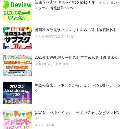
芸能界を志す10代～20代を応援！オーディション・
スクール情報はDeview
漫画読み放題サブスクおすすめ11選【徹底比較】
オリコン顧客満足度ランキング
2026年動画配信サービスおすすめ40選【徹底比較】
CS動画配信サービス20選
毎週の音楽ランキングから、ヒットの推移をチェッ
ク！
試写会、登壇イベント、サインチェキなどプレゼン
ト！
プレゼント特集