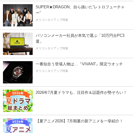
SUPER★DRAGON、自ら描いた”レトロフューチャ
ー”
オリコンタイアップ特集
パソコンメーカー社員が本気で選ぶ「10万円台PC3
選」
オリコンタイアップ特集
一番似合う登場人物は…『VIVANT』限定ウオッチ
オリコンタイアップ特集
2026年7月夏ドラマも、注目作＆話題作が勢ぞろい！
【夏アニメ2026】7月期夏の新アニメを一挙紹介！