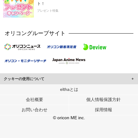
ト！
プレゼント特集
オリコングループサイト
クッキーの使用について
このサイトでは Cookie を使用して、ユーザーに合わせたコンテンツや広告の
elthaとは
表示、ソーシャル メディア機能の提供、広告の表示回数やクリック数の測定を
会社概要
個人情報保護方針
行っています。
また、ユーザーによるサイトの利用状況についても情報を収集し、ソーシャル
お問い合わせ
採用情報
メディアや広告配信、データ解析の各パートナーに提供しています。
各パートナーは、この情報とユーザーが各パートナーに提供した他の情報や、
© oricon ME inc.
ユーザーが各パートナーのサービスを使用したときに収集した他の情報を組み
合わせて使用することがあります。