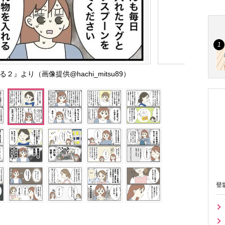
』より（画像提供@hachi_mitsu89）
登