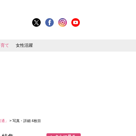
子育て
女性活躍
普通」
> 写真・詳細 4枚目