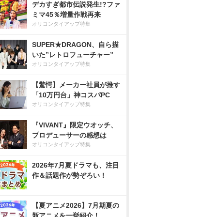
デカすぎ都市伝説発生!?ファ
ミマ45％増量作戦再来
オリコンタイアップ特集
SUPER★DRAGON、自ら描
いた”レトロフューチャー”
オリコンタイアップ特集
【驚愕】メーカー社員が推す
「10万円台」神コスパPC
オリコンタイアップ特集
『VIVANT』限定ウオッチ、
プロデューサーの感想は
オリコンタイアップ特集
2026年7月夏ドラマも、注目
作＆話題作が勢ぞろい！
【夏アニメ2026】7月期夏の
新アニメを一挙紹介！