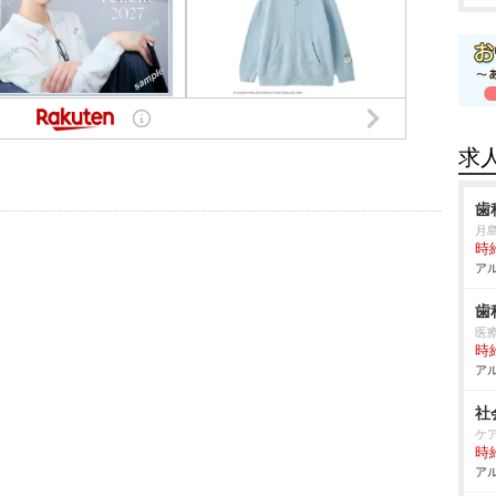
求
歯
月
時給
アル
歯
医
時給
アル
社
ケ
時給
アル