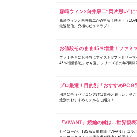
森崎ウィン×向井康二“両片思い”
森崎ウィンと向井康二がW主演！映画『（LOVE S
最速配信。究極のピュアラブ！
お値段そのまま45％増量！ファミ
ファミチキにお弁当にアイスも!?ファミリーマ
45％増量作戦」が今夏、シリーズ初の年2回開
プロ厳選！目的別「おすすめPC９
用途に合うパソコン選びは意外と難しい。そこ
途別のおすすめモデルをご紹介！
『VIVANT』続編の鍵は…世界観
セイコーが、TBS系日曜劇場『VIVANT』コ