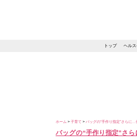
トップ
ヘルス
メイク・コスメ・スキ
ホーム
>
子育て
>
バッグの“手作り指定”さらに
バッグの“手作り指定”さ