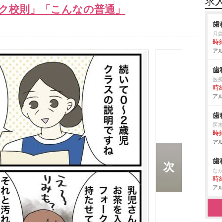
求
ク校則」「こんなの普通」
歯
月
時給
アル
歯
医
時給
アル
歯
医
時給
アル
歯
な
時給
アル