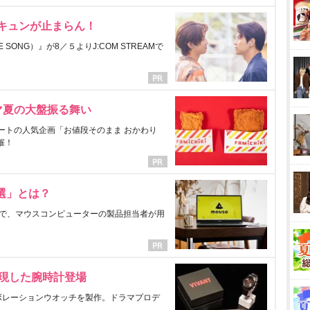
にキュンが止まらん！
ONG）』が8／５よりJ:COM STREAMで
マ夏の大盤振る舞い
ートの人気企画「お値段そのまま おかわり
催！
選」とは？
で、マウスコンピューターの製品担当者が用
表現した腕時計登場
ラボレーションウオッチを製作。ドラマプロデ