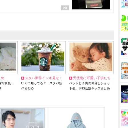
とめ
スタバ新作イッキ見せ！
天使級に可愛い子供たち
猫写真集…
いくつ知ってる？ スタバ新
ペットと子供の仲良しショッ
リ
作まとめ
ト他、SNS話題キッズまとめ