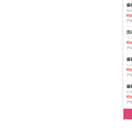
歯
梅
時給
アル
洗
ワ
時給
アル
歯
な
時給
アル
歯
医
時給
アル