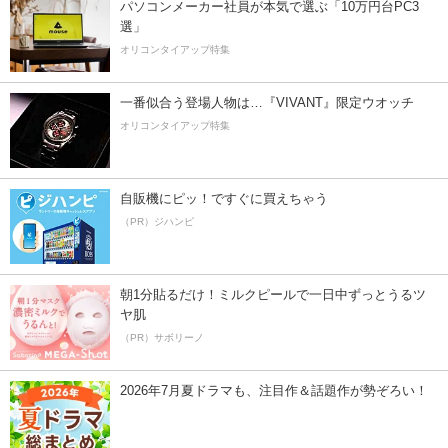
パソコンメーカー社員が本気で選ぶ「10万円台PC3
選」
オリコンタイアップ特集
一番似合う登場人物は…『VIVANT』限定ウオッチ
オリコンタイアップ特集
自販機にピッ！ですぐに買えちゃう
（PR）ジハンピ
朝1分貼るだけ！ミルクピールで一日中ずっとうるツ
ヤ肌
（PR）サボリーノ
2026年7月夏ドラマも、注目作＆話題作が勢ぞろい！