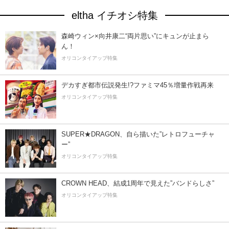
eltha イチオシ特集
森崎ウィン×向井康二“両片思い”にキュンが止まら
ん！
オリコンタイアップ特集
デカすぎ都市伝説発生!?ファミマ45％増量作戦再来
オリコンタイアップ特集
SUPER★DRAGON、自ら描いた”レトロフューチャ
ー”
オリコンタイアップ特集
CROWN HEAD、結成1周年で見えた”バンドらしさ”
オリコンタイアップ特集