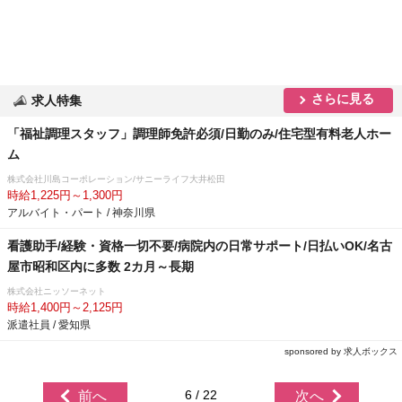
さらに見る
求人特集
「福祉調理スタッフ」調理師免許必須/日勤のみ/住宅型有料老人ホー
ム
株式会社川島コーポレーション/サニーライフ大井松田
時給1,225円～1,300円
アルバイト・パート / 神奈川県
看護助手/経験・資格一切不要/病院内の日常サポート/日払いOK/名古
屋市昭和区内に多数 2カ月～長期
株式会社ニッソーネット
時給1,400円～2,125円
派遣社員 / 愛知県
sponsored by 求人ボックス
6 / 22
前へ
次へ