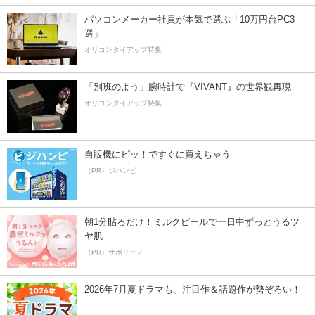
パソコンメーカー社員が本気で選ぶ「10万円台PC3
選」
オリコンタイアップ特集
「別班のよう」腕時計で『VIVANT』の世界観再現
オリコンタイアップ特集
自販機にピッ！ですぐに買えちゃう
（PR）ジハンピ
朝1分貼るだけ！ミルクピールで一日中ずっとうるツ
ヤ肌
（PR）サボリーノ
2026年7月夏ドラマも、注目作＆話題作が勢ぞろい！