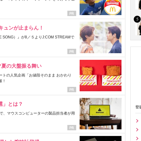
にキュンが止まらん！
ONG）』が8／５よりJ:COM STREAMで
マ夏の大盤振る舞い
ートの人気企画「お値段そのまま おかわり
催！
選」とは？
登
で、マウスコンピューターの製品担当者が用