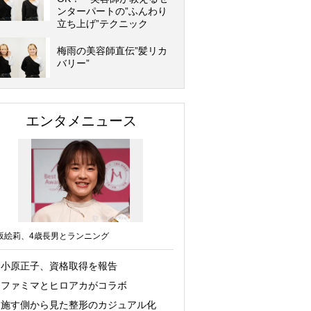
ンターパートの”ふんわり
立ち上げ”テクニック
梅雨の美容師直伝”髪リカ
バリー”
エンタメニュース
坂絵莉、4歳長男とランニング
小原正子、資格取得を報告
ファミマとヒロアカがコラボ
施す側から見た整形のカジュアル化