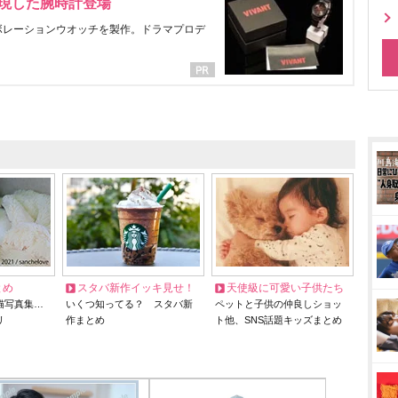
表現した腕時計登場
ラボレーションウオッチを製作。ドラマプロデ
とめ
スタバ新作イッキ見せ！
天使級に可愛い子供たち
猫写真集…
いくつ知ってる？ スタバ新
ペットと子供の仲良しショッ
リ
作まとめ
ト他、SNS話題キッズまとめ