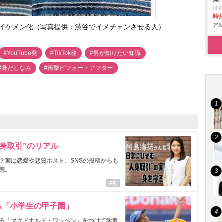
特
時給
アル
イケメン化（写真提供：渋谷でイメチェンさせる人）
#YouTube発
#TikTok発
#男が知りたい知識
#身だしなみ
#衝撃ビフォー・アフター
身取引”のリアル
？実は恋愛や悪質ホスト、SNSの投稿からも
態。
る「小学生の甲子園」
る「マクドナルド・ワッペン」をつけて学童