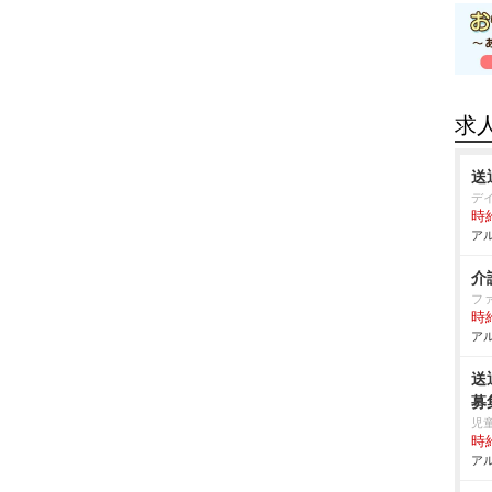
求
送
デ
時給
アル
介
フ
時給
アル
送
募
児
時給
アル