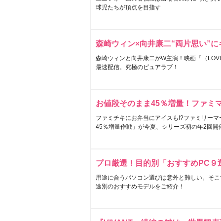
球児たちが頂点を目指す
森崎ウィン×向井康二“両片思い”
森崎ウィンと向井康二がW主演！映画『（LOVE S
最速配信。究極のピュアラブ！
お値段そのまま45％増量！ファミ
ファミチキにお弁当にアイスも!?ファミリーマ
45％増量作戦」が今夏、シリーズ初の年2回開
プロ厳選！目的別「おすすめPC９
用途に合うパソコン選びは意外と難しい。そこ
途別のおすすめモデルをご紹介！