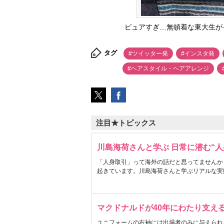
ピュアすぎ…無頓着な東大生が
タグ
#ツイッター発
#インスタ発
#ヘアスタイル・ヘアアレンジ
注目★トピックス
川島海荷さんと学ぶ 日常に潜む“人
「人身取引」って海外の話だと思ってませんか
起きています。川島海荷さんと学ぶリアルな実
マクドナルドが40年にわたり支え
ユニフォームの右袖には出場者のみに与えられ