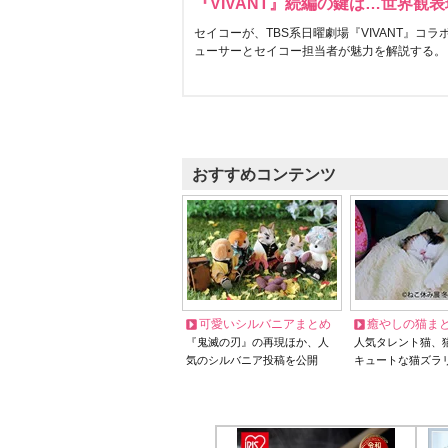
『VIVANT』続編の鍵は…世界観
セイコーが、TBS系日曜劇場『VIVANT』コ
ューサーとセイコー担当者が魅力を解説する。
おすすめコンテンツ
可愛いシルバニアまとめ
癒やしの猫ま
『鬼滅の刃』の再現ほか、人
人気タレント猫、
気のシルバニア投稿を公開
キュートな猫ズラ