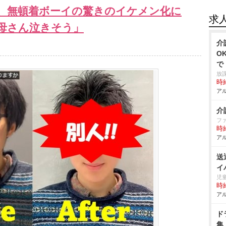
、無頓着ボーイの驚きのイケメン化に
求
お母さん泣きそう」
介
O
で
放
時給
アル
介
フ
時給
アル
送
イ
児
時給
アル
ド
集