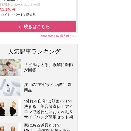
別養護老人ホーム みよしの里
1,140円
バイト・パート / 愛知県
続きはこちら
sponsored by 求人ボックス
人気記事ランキング
「ピルは太る」誤解に医師
が回答
注目の“アゼライン酸”、新
商品
“盛れる自分”は顔まわりで
決まる 美容師直伝！アイ
ロンで迷わないおくれ毛＆
サイドバング簡単セット術
家にある道具だけで
OK！ 美容師が教えるセ