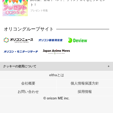
ト！
プレゼント特集
オリコングループサイト
クッキーの使用について
このサイトでは Cookie を使用して、ユーザーに合わせたコンテンツや広告の
elthaとは
表示、ソーシャル メディア機能の提供、広告の表示回数やクリック数の測定を
会社概要
個人情報保護方針
行っています。
また、ユーザーによるサイトの利用状況についても情報を収集し、ソーシャル
お問い合わせ
採用情報
メディアや広告配信、データ解析の各パートナーに提供しています。
各パートナーは、この情報とユーザーが各パートナーに提供した他の情報や、
© oricon ME inc.
ユーザーが各パートナーのサービスを使用したときに収集した他の情報を組み
合わせて使用することがあります。