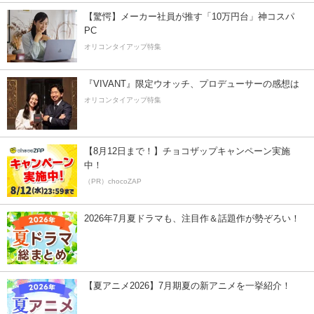
【驚愕】メーカー社員が推す「10万円台」神コスパ
PC
オリコンタイアップ特集
『VIVANT』限定ウオッチ、プロデューサーの感想は
オリコンタイアップ特集
【8月12日まで！】チョコザップキャンペーン実施
中！
（PR）chocoZAP
2026年7月夏ドラマも、注目作＆話題作が勢ぞろい！
【夏アニメ2026】7月期夏の新アニメを一挙紹介！