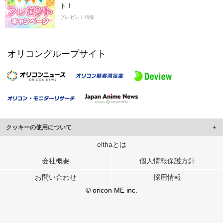
ト！
プレゼント特集
オリコングループサイト
クッキーの使用について
このサイトでは Cookie を使用して、ユーザーに合わせたコンテンツや広告の
elthaとは
表示、ソーシャル メディア機能の提供、広告の表示回数やクリック数の測定を
会社概要
個人情報保護方針
行っています。
また、ユーザーによるサイトの利用状況についても情報を収集し、ソーシャル
お問い合わせ
採用情報
メディアや広告配信、データ解析の各パートナーに提供しています。
各パートナーは、この情報とユーザーが各パートナーに提供した他の情報や、
© oricon ME inc.
ユーザーが各パートナーのサービスを使用したときに収集した他の情報を組み
合わせて使用することがあります。