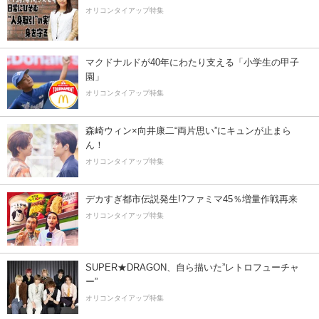
オリコンタイアップ特集
マクドナルドが40年にわたり支える「小学生の甲子
園」
オリコンタイアップ特集
森崎ウィン×向井康二“両片思い”にキュンが止まら
ん！
オリコンタイアップ特集
デカすぎ都市伝説発生!?ファミマ45％増量作戦再来
オリコンタイアップ特集
SUPER★DRAGON、自ら描いた”レトロフューチャ
ー”
オリコンタイアップ特集