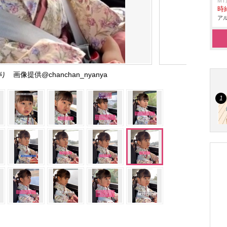
M
時給
アル
 画像提供@chanchan_nyanya