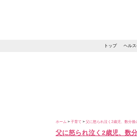
トップ
ヘルス
メイク・コスメ・スキ
ホーム
>
子育て
>
父に怒られ泣く2歳児、数分後
父に怒られ泣く2歳児、数分