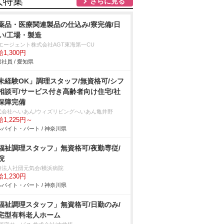
人特集
さらに見る
薬品・医療関連製品の仕込み/寮完備/日
い/工場・製造
Tエージェント株式会社AGT東海第一CU
1,300円
社員 / 愛知県
未経験OK」調理スタッフ/無資格可/シフ
相談可/サービス付き高齢者向け住宅/社
保障完備
式会社へいあん/ウィズリビングへいあん亀井野
1,225円～
バイト・パート / 神奈川県
福祉調理スタッフ」無資格可/夜勤専従/
院
療法人社団元気会/横浜病院
1,230円
バイト・パート / 神奈川県
福祉調理スタッフ」無資格可/日勤のみ/
宅型有料老人ホーム