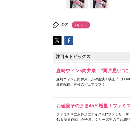
タグ
#キッズ
注目★トピックス
森崎ウィン×向井康二“両片思い”
森崎ウィンと向井康二がW主演！映画『（LOVE S
最速配信。究極のピュアラブ！
お値段そのまま45％増量！ファミ
ファミチキにお弁当にアイスも!?ファミリーマ
45％増量作戦」が今夏、シリーズ初の年2回開