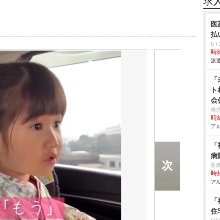
求
医
払
U
時給
派遣
「
ト
会
株
時給
アル
「
病
医
時給
アル
「
住