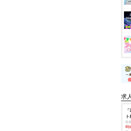
求
「
ト
医
時給