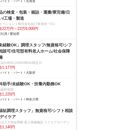
バイト・パート / 北海道
品の検査・包装・箱詰・運搬/寮完備/日
い/工場・製造
Tエージェント株式会社AGT東海第一CU
22万円～23万9,000円
社員 / 愛知県
未経験OK」調理スタッフ/無資格可/シフ
相談可/住宅型有料老人ホーム/社会保障
備
会社BISCUSS/HIBISU西淀川
1,177円
バイト・パート / 大阪府
科助手/未経験OK・扶養内勤務OK
崎歯科医院
1,225円
バイト・パート / 神奈川県
福祉調理スタッフ」無資格可/シフト相談
/デイケア
療法人大朋会岡崎 老人保健施設 スクエアガーデン
1,140円