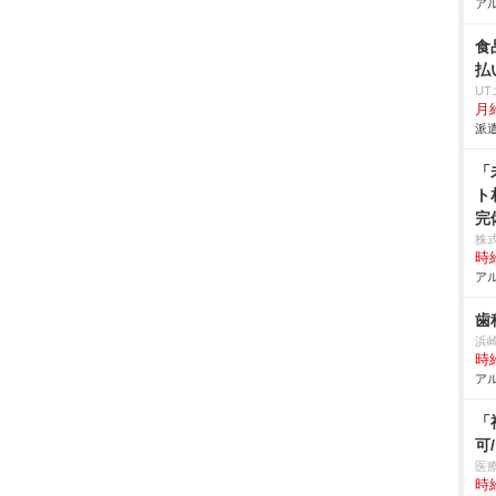
アル
食
払
U
月給
派遣
「
ト
完
株式
時給
アル
歯
浜
時給
アル
「
可
医
時給