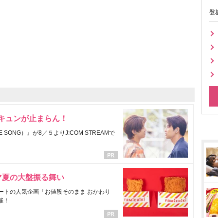
登
にキュンが止まらん！
ONG）』が8／５よりJ:COM STREAMで
マ夏の大盤振る舞い
ートの人気企画「お値段そのまま おかわり
催！