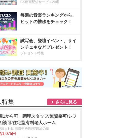
CS動画配信サービス20選
毎週の音楽ランキングから、
ヒットの推移をチェック！
試写会、登壇イベント、サイ
ンチェキなどプレゼント！
プレゼント特集
人特集
さらに見る
週1から可」調理スタッフ/無資格可/シフ
相談可/住宅型有料老人ホーム
療法人社団川沿中央医院/川沿の郷
1,075円