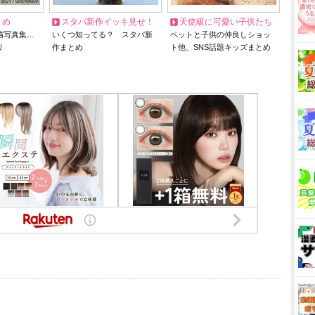
とめ
スタバ新作イッキ見せ！
天使級に可愛い子供たち
猫写真集…
いくつ知ってる？ スタバ新
ペットと子供の仲良しショッ
リ
作まとめ
ト他、SNS話題キッズまとめ