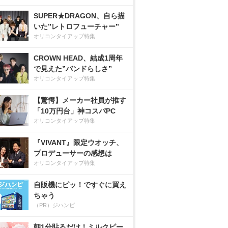
SUPER★DRAGON、自ら描
いた”レトロフューチャー”
オリコンタイアップ特集
CROWN HEAD、結成1周年
で見えた”バンドらしさ”
オリコンタイアップ特集
【驚愕】メーカー社員が推す
「10万円台」神コスパPC
オリコンタイアップ特集
『VIVANT』限定ウオッチ、
プロデューサーの感想は
オリコンタイアップ特集
自販機にピッ！ですぐに買え
ちゃう
（PR）ジハンピ
朝1分貼るだけ！ミルクピー