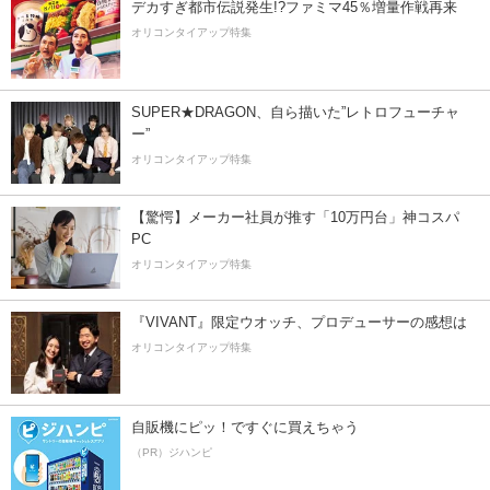
デカすぎ都市伝説発生!?ファミマ45％増量作戦再来
オリコンタイアップ特集
SUPER★DRAGON、自ら描いた”レトロフューチャ
ー”
オリコンタイアップ特集
【驚愕】メーカー社員が推す「10万円台」神コスパ
PC
オリコンタイアップ特集
『VIVANT』限定ウオッチ、プロデューサーの感想は
オリコンタイアップ特集
自販機にピッ！ですぐに買えちゃう
（PR）ジハンピ