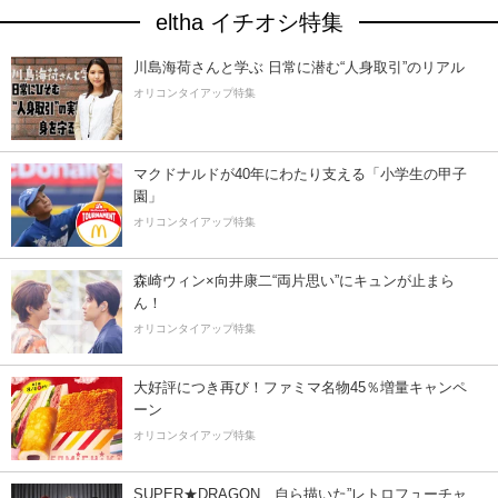
eltha イチオシ特集
川島海荷さんと学ぶ 日常に潜む“人身取引”のリアル
オリコンタイアップ特集
マクドナルドが40年にわたり支える「小学生の甲子
園」
オリコンタイアップ特集
森崎ウィン×向井康二“両片思い”にキュンが止まら
ん！
オリコンタイアップ特集
大好評につき再び！ファミマ名物45％増量キャンペ
ーン
オリコンタイアップ特集
SUPER★DRAGON、自ら描いた”レトロフューチャ