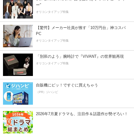
ー”
オリコンタイアップ特集
【驚愕】メーカー社員が推す「10万円台」神コスパ
PC
オリコンタイアップ特集
「別班のよう」腕時計で『VIVANT』の世界観再現
オリコンタイアップ特集
自販機にピッ！ですぐに買えちゃう
（PR）ジハンピ
2026年7月夏ドラマも、注目作＆話題作が勢ぞろい！